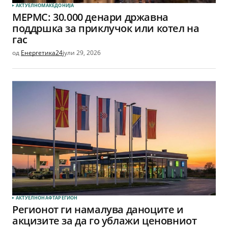
АКТУЕЛНО
МАКЕДОНИЈА
МЕРМС: 30.000 денари државна
поддршка за приклучок или котел на
гас
од
Енергетика24
јули 29, 2026
АКТУЕЛНО
НАФТА
РЕГИОН
Регионот ги намалува даноците и
акцизите за да го ублажи ценовниот