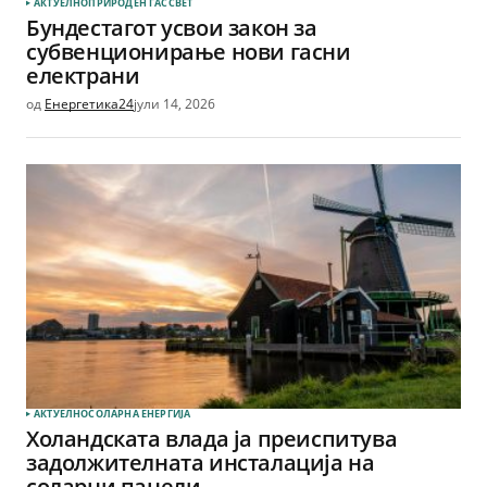
АКТУЕЛНО
ПРИРОДЕН ГАС
СВЕТ
Бундестагот усвои закон за
субвенционирање нови гасни
електрани
од
Енергетика24
јули 14, 2026
АКТУЕЛНО
СОЛАРНА EНЕРГИЈА
Холандската влада ја преиспитува
задолжителната инсталација на
соларни панели