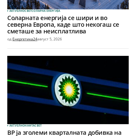
АКТУЕЛНО
СВЕТ
СОЛАРНА EНЕРГИЈА
Соларната енергија се шири и во
северна Европа, каде што некогаш се
сметаше за неисплатлива
од
Енергетика24
август 5, 2026
АКТУЕЛНО
НАФТА
СВЕТ
BP ја зголеми кварталната добивка на