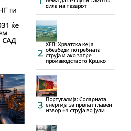
нема да се случи само по
сила на пазарот
НГ ги
031 ќе
лем
а САД
ХЕП: Хрватска ќе ја
обезбеди потребната
струја и ако запре
производството Кршко
Португалија: Соларната
енергија за првпат главен
извор на струја во јули