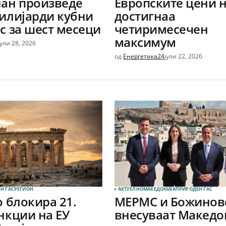
џан произведе
Европските цени н
милијарди кубни
достигнаа
с за шест месеци
четиримесечен
максимум
јули 28, 2026
од
Енергетика24
јули 22, 2026
Н ГАС
РЕГИОН
АКТУЕЛНО
МАКЕДОНИЈА
ПРИРОДЕН ГАС
о блокира 21.
МЕРМС и Божиновс
нкции на ЕУ
внесуваат Македо