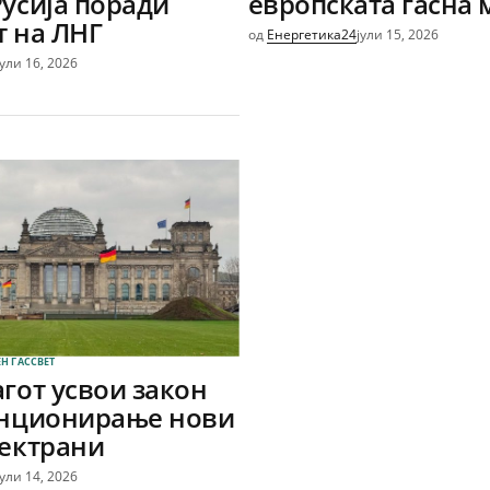
Русија поради
европската гасна
т на ЛНГ
од
Енергетика24
јули 15, 2026
јули 16, 2026
Н ГАС
СВЕТ
гот усвои закон
енционирање нови
лектрани
јули 14, 2026