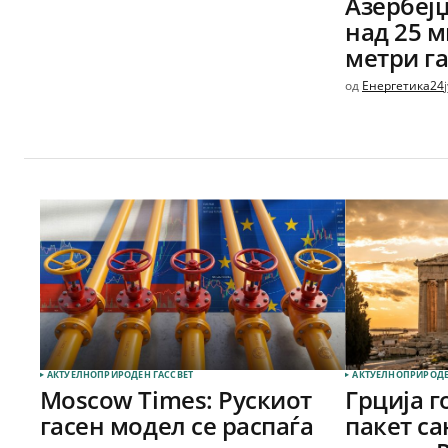
Азербеј
над 25 
метри га
од
Енергетика24
АКТУЕЛНО
ПРИРОДЕН ГАС
СВЕТ
АКТУЕЛНО
ПРИРОДЕ
Moscow Times: Рускиот
Грција г
гасен модел се распаѓа
пакет са