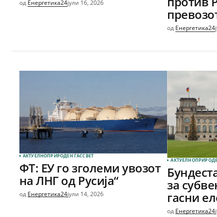
против 
од
Енергетика24
јули 16, 2026
превозо
од
Енергетика24
АКТУЕЛНО
ПРИРОДЕН ГАС
СВЕТ
АКТУЕЛНО
ПРИРОДЕ
ФТ: ЕУ го зголеми увозот
Бундеста
на ЛНГ од Русија“
за субв
гасни е
од
Енергетика24
јули 14, 2026
од
Енергетика24