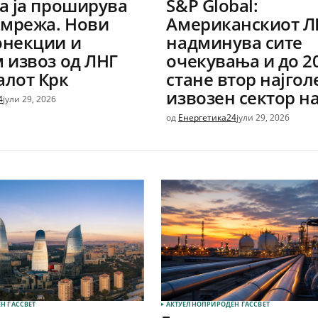
а ја проширува
S&P Global:
 мрежа. Нови
Американскиот Л
онекции и
надминува сите
 извоз од ЛНГ
очекувања и до 2
алот Крк
стане втор најго
извозен сектор н
4
јули 29, 2026
од
Енергетика24
јули 29, 2026
Н ГАС
СВЕТ
АКТУЕЛНО
ПРИРОДЕН ГАС
СВЕТ