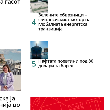
а гасот
Зелените обврзници –
финансискиот мотор на
глобалната енергетска
транзиција
Нафтата поевтини под 80
долари за барел
ка ја
нија во