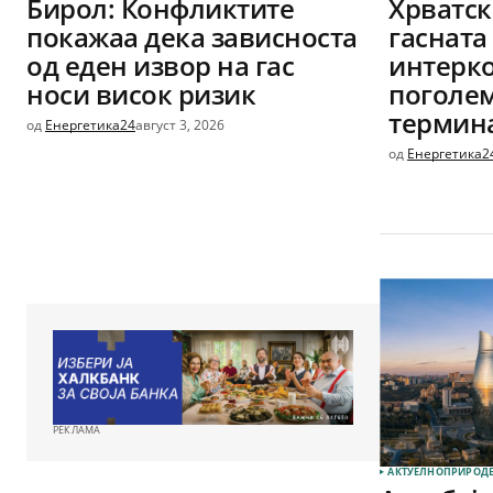
Бирол: Конфликтите
Хрватск
покажаа дека зависноста
гасната
од еден извор на гас
интерк
носи висок ризик
поголем
термин
од
Енергетика24
август 3, 2026
од
Енергетика2
РЕКЛАМА
АКТУЕЛНО
ПРИРОДЕ