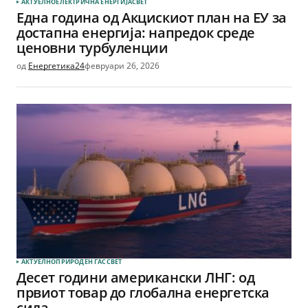
АКТУЕЛНО
ЕЛЕКТРИЧНА ЕНЕРГИЈА
СВЕТ
Една година од Акцискиот план на ЕУ за
достапна енергија: напредок среде
ценовни турбуленции
од
Енергетика24
февруари 26, 2026
АКТУЕЛНО
ПРИРОДЕН ГАС
СВЕТ
Десет години американски ЛНГ: од
првиот товар до глобална енергетска
сила