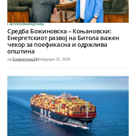
АКТУЕЛНО
МАКЕДОНИЈА
Средба Божиновска – Коњановски:
Eнергетскиот развој на Битола важен
чекор за поефикасна и одржлива
општина
од
Енергетика24
февруари 25, 2026