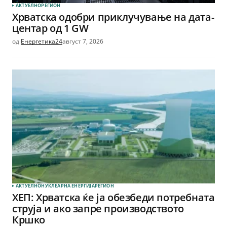
АКТУЕЛНО
РЕГИОН
Хрватска одобри приклучување на дата-
центар од 1 GW
од
Енергетика24
август 7, 2026
АКТУЕЛНО
НУКЛЕАРНА ЕНЕРГИЈА
РЕГИОН
ХЕП: Хрватска ќе ја обезбеди потребната
струја и ако запре производството
Кршко