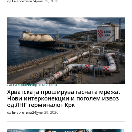
од
Енергетика24
јули 29, 2026
АКТУЕЛНО
ПРИРОДЕН ГАС
РЕГИОН
Хрватска ја проширува гасната мрежа.
Нови интерконекции и поголем извоз
од ЛНГ терминалот Крк
од
Енергетика24
јули 29, 2026