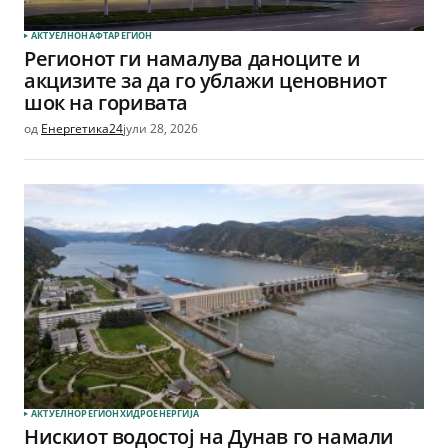
АКТУЕЛНО
НАФТА
РЕГИОН
Регионот ги намалува даноците и
акцизите за да го ублажи ценовниот
шок на горивата
од
Енергетика24
јули 28, 2026
АКТУЕЛНО
РЕГИОН
ХИДРОЕНЕРГИЈА
Нискиот водостој на Дунав го намали