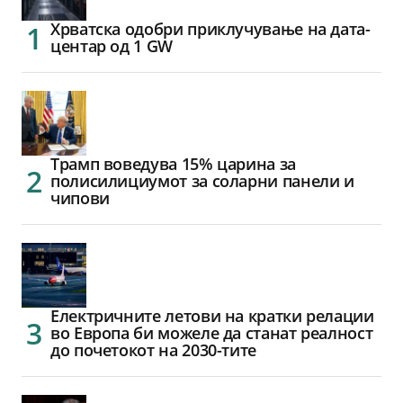
Хрватска одобри приклучување на дата-
центар од 1 GW
Трамп воведува 15% царина за
полисилициумот за соларни панели и
чипови
Електричните летови на кратки релации
во Европа би можеле да станат реалност
до почетокот на 2030-тите