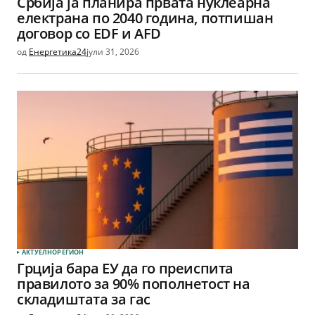
Србија ја планира првата нуклеарна
електрана по 2040 година, потпишан
договор со EDF и AFD
од
Енергетика24
јули 31, 2026
АКТУЕЛНО
РЕГИОН
Грција бара ЕУ да го преиспита
правилото за 90% пополнетост на
складиштата за гас