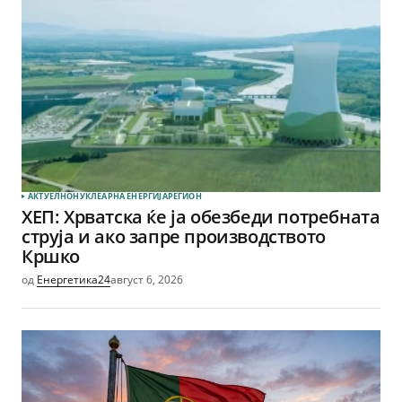
АКТУЕЛНО
НУКЛЕАРНА ЕНЕРГИЈА
РЕГИОН
ХЕП: Хрватска ќе ја обезбеди потребната
струја и ако запре производството
Кршко
од
Енергетика24
август 6, 2026