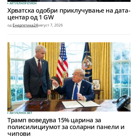
АКТУЕЛНО
РЕГИОН
Хрватска одобри приклучување на дата-
центар од 1 GW
од
Енергетика24
август 7, 2026
АКТУЕЛНО
СВЕТ
Трамп воведува 15% царина за
полисилициумот за соларни панели и
чипови