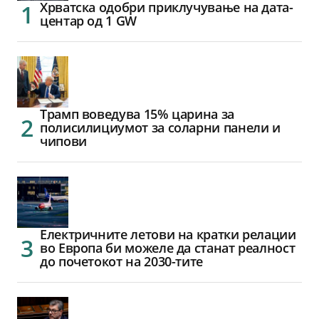
Хрватска одобри приклучување на дата-
центар од 1 GW
Трамп воведува 15% царина за
полисилициумот за соларни панели и
чипови
Електричните летови на кратки релации
во Европа би можеле да станат реалност
до почетокот на 2030-тите