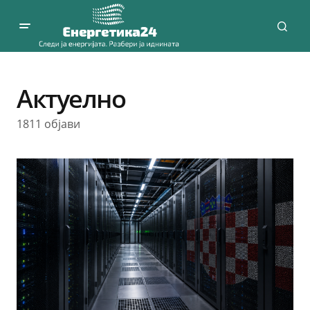
Актуелно
1811 објави