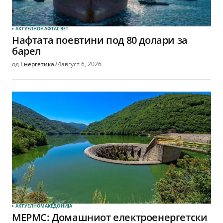
АКТУЕЛНО
НАФТА
СВЕТ
Нафтата поевтини под 80 долари за
барел
од
Енергетика24
август 6, 2026
АКТУЕЛНО
МАКЕДОНИЈА
МЕРМС: Домашниот електроенергетски