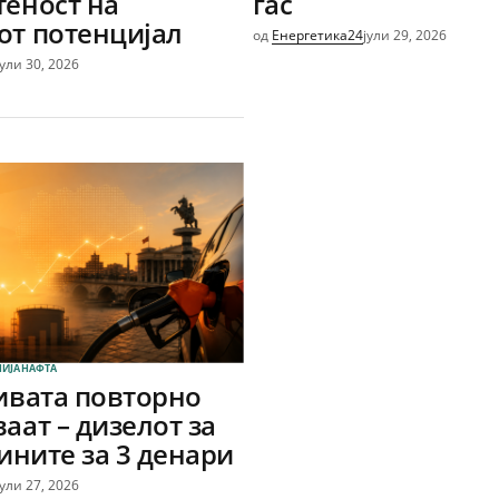
теност на
гас
от потенцијал
од
Енергетика24
јули 29, 2026
јули 30, 2026
ИЈА
НАФТА
ривата повторно
аат – дизелот за
зините за 3 денари
јули 27, 2026