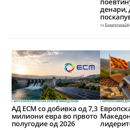
поевтину
денари,
поскапув
од
Енергетика24
АКТУЕЛНО
ЕЛЕКТРИЧНА ЕНЕРГИЈА
МАКЕДОНИЈА
АКТУЕЛНО
МАКЕДОН
АД ЕСМ со добивка од 7,3
Европска
милиони евра во првото
Македон
полугодие од 2026
лидерит