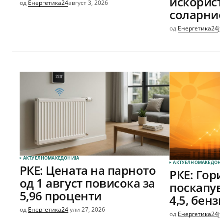
искорис
од
Енергетика24
август 3, 2026
соларни
од
Енергетика24
АКТУЕЛНО
МАКЕДОНИЈА
АКТУЕЛНО
МАКЕДОН
РКЕ: Цената на парното
РКЕ: Го
од 1 август повисока за
поскапув
5,96 проценти
4,5, бен
од
Енергетика24
јули 27, 2026
од
Енергетика24