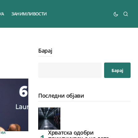
УА
ЗАНИМЛИВОСТИ
Барај
Барај
Последни објави
Хрватска одобри
ИЈА