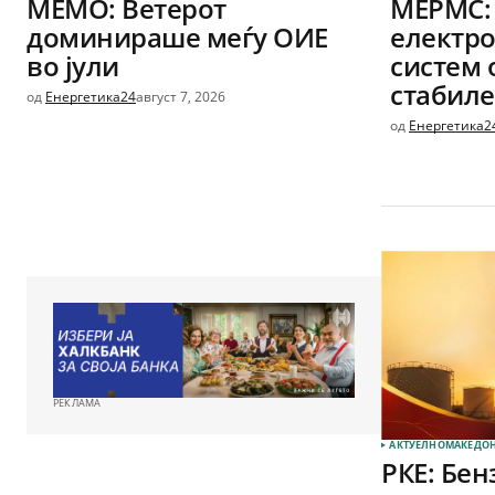
МЕМО: Ветерот
МЕРМС:
доминираше меѓу ОИЕ
електро
во јули
систем 
стабиле
од
Енергетика24
август 7, 2026
од
Енергетика2
РЕКЛАМА
АКТУЕЛНО
МАКЕДОН
РКЕ: Бе