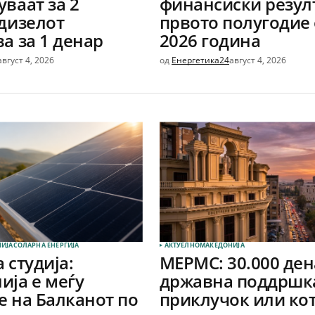
ваат за 2
финансиски резул
 дизелот
првото полугодие
а за 1 денар
2026 година
август 4, 2026
од
Енергетика24
август 4, 2026
ИЈА
СОЛАРНА EНЕРГИЈА
АКТУЕЛНО
МАКЕДОНИЈА
 студија:
МЕРМС: 30.000 де
ија е меѓу
државна поддршка
е на Балканот по
приклучок или кот