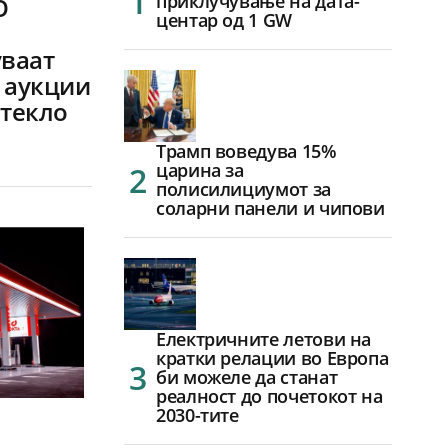
приклучување на дата-
О
центар од 1 GW
уваат
 аукции
отекло
Трамп воведува 15%
царина за
полисилициумот за
соларни панели и чипови
Електричните летови на
кратки релации во Европа
би можеле да станат
реалност до почетокот на
2030-тите