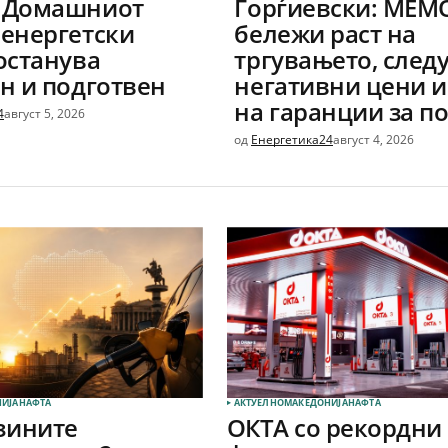
 Домашниот
Ѓорѓиевски: МЕМ
енергетски
бележи раст на
останува
тргувањето, след
н и подготвен
негативни цени и
на гаранции за п
4
август 5, 2026
од
Енергетика24
август 4, 2026
ИЈА
НАФТА
АКТУЕЛНО
МАКЕДОНИЈА
НАФТА
нзините
ОКТА со рекордни