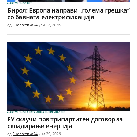
АКТУЕЛНО
СВЕТ
Бирол: Европа направи „голема грешка“
со бавната електрификација
од
Енергетика24
јули 12, 2026
АКТУЕЛНО
ЕЛЕКТРИЧНА ЕНЕРГИЈА
СВЕТ
ЕУ склучи прв трипартитен договор за
складирање енергија
од
Енергетика24
јуни 29, 2026