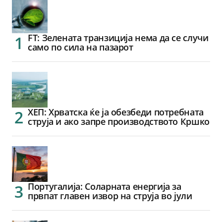
FT: Зелената транзиција нема да се случи
само по сила на пазарот
ХЕП: Хрватска ќе ја обезбеди потребната
струја и ако запре производството Кршко
Португалија: Соларната енергија за
првпат главен извор на струја во јули