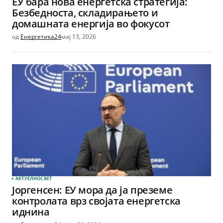
ЕУ бара нова енергетска стратегија:
Безбедноста, складирањето и
домашната енергија во фокусот
од
Енергетика24
мај 13, 2026
АКТУЕЛНО
СВЕТ
Јоргенсен: ЕУ мора да ја преземе
контролата врз својата енергетска
иднина