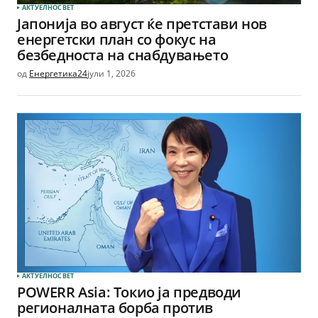
АКТУЕЛНО
СВЕТ
Јапонија во август ќе претстави нов
енергетски план со фокус на
безбедноста на снабдувањето
од
Енергетика24
јули 1, 2026
АКТУЕЛНО
СВЕТ
POWERR Asia: Токио ја предводи
регионалната борба против