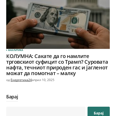
АНАЛИТИКА
КОЛУМНА: Сакате да го намлите
трговскиот суфицит со Трамп? Суровата
нафта, течниот природен гас и јагленот
можат да помогнат – малку
од
Енергетика24
април 10, 2025
Барај
Барај