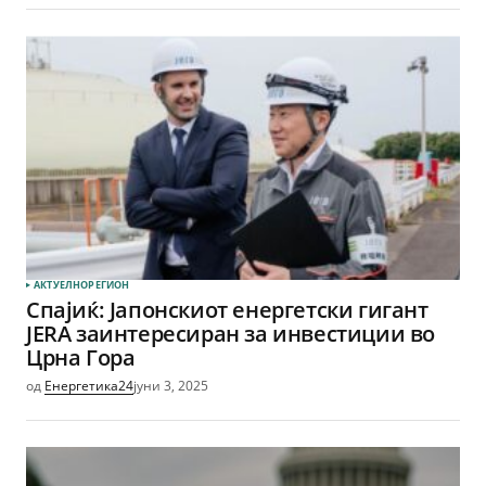
АКТУЕЛНО
РЕГИОН
Спајиќ: Јапонскиот енергетски гигант
JERA заинтересиран за инвестиции во
Црна Гора
од
Енергетика24
јуни 3, 2025