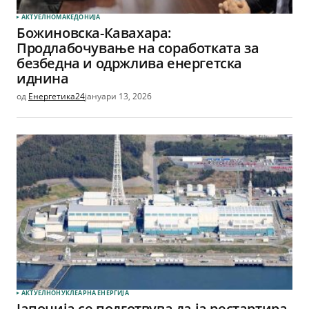
АКТУЕЛНО
МАКЕДОНИЈА
Божиновска-Кавахара:
Продлабочување на соработката за
безбедна и одржлива енергетска
иднина
од
Енергетика24
јануари 13, 2026
АКТУЕЛНО
НУКЛЕАРНА ЕНЕРГИЈА
Јапонија се подготвува да ја рестартира