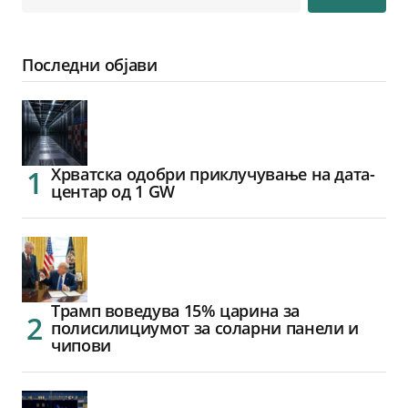
Последни објави
Хрватска одобри приклучување на дата-
центар од 1 GW
Трамп воведува 15% царина за
полисилициумот за соларни панели и
чипови