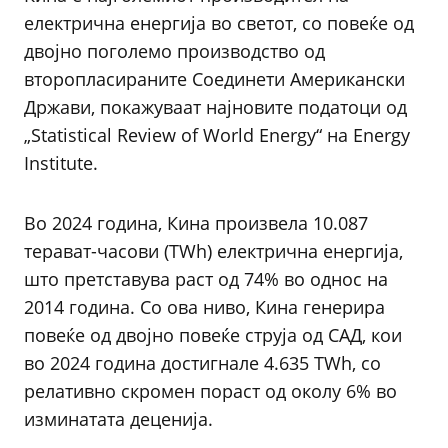
електрична енергија во светот, со повеќе од
двојно поголемо производство од
второпласираните Соединети Американски
Држави, покажуваат најновите податоци од
„Statistical Review of World Energy“ на Energy
Institute.
Во 2024 година, Кина произвела 10.087
терават-часови (TWh) електрична енергија,
што претставува раст од 74% во однос на
2014 година. Со ова ниво, Кина генерира
повеќе од двојно повеќе струја од САД, кои
во 2024 година достигнале 4.635 TWh, со
релативно скромен пораст од околу 6% во
изминатата деценија.