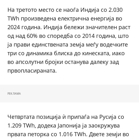
На третото место се наоѓа Индија со 2.030
TWh произведена електрична енергија во
2024 година. Индија бележи значителен раст
од над 60% во споредба со 2014 година, што
ја прави единствената земја меѓу водечките
три со динамика блиска до кинеската, иако
во апсолутни бројки останува далеку зад
првопласираната.
РЕКЛАМА
Четвртата позиција ѝ припаѓа на Русија со
1.209 TWh, додека Јапонија ја заокружува
првата петорка со 1.016 TWh. Двете земји во