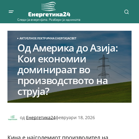
АКТУЕЛНО
ЕЛЕКТРИЧНА ЕНЕРГИЈА
СВЕТ
Од Америка до Азија:
Кои економии
доминираат во
производството на
струја?
од
Енергетика24
февруари 18, 2026
Кина е најголемиот производител на