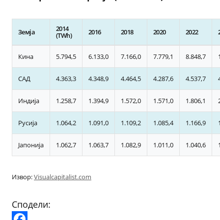
2014
Земја
2016
2018
2020
2022
(TWh)
Кина
5.794,5
6.133,0
7.166,0
7.779,1
8.848,7
САД
4.363,3
4.348,9
4.464,5
4.287,6
4.537,7
Индија
1.258,7
1.394,9
1.572,0
1.571,0
1.806,1
Русија
1.064,2
1.091,0
1.109,2
1.085,4
1.166,9
Јапонија
1.062,7
1.063,7
1.082,9
1.011,0
1.040,6
Извор:
Visualcapitalist.com
Сподели: