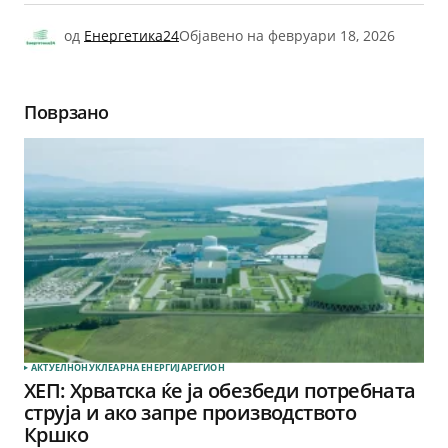
од
Енергетика24
Објавено на
февруари 18, 2026
Поврзано
АКТУЕЛНО
НУКЛЕАРНА ЕНЕРГИЈА
РЕГИОН
ХЕП: Хрватска ќе ја обезбеди потребната
струја и ако запре производството
Кршко