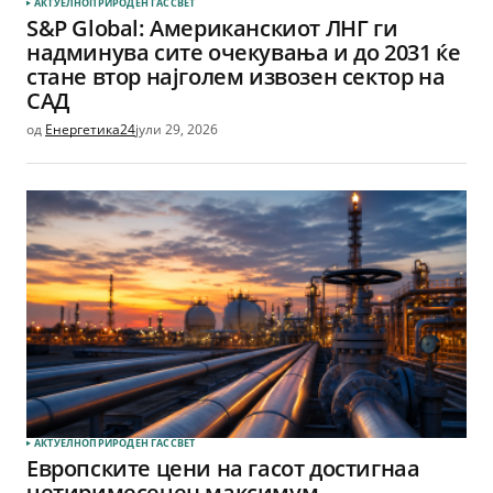
АКТУЕЛНО
ПРИРОДЕН ГАС
СВЕТ
S&P Global: Американскиот ЛНГ ги
надминува сите очекувања и до 2031 ќе
стане втор најголем извозен сектор на
САД
од
Енергетика24
јули 29, 2026
АКТУЕЛНО
ПРИРОДЕН ГАС
СВЕТ
Европските цени на гасот достигнаа
четиримесечен максимум