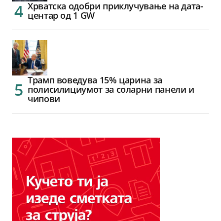
Хрватска одобри приклучување на дата-
центар од 1 GW
Трамп воведува 15% царина за
полисилициумот за соларни панели и
чипови