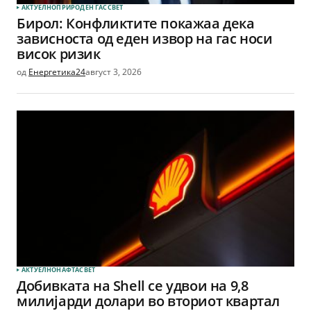
АКТУЕЛНО
ПРИРОДЕН ГАС
СВЕТ
Бирол: Конфликтите покажаа дека
зависноста од еден извор на гас носи
висок ризик
од
Енергетика24
август 3, 2026
АКТУЕЛНО
НАФТА
СВЕТ
Добивката на Shell се удвои на 9,8
милијарди долари во вториот квартал