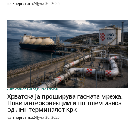
од
Енергетика24
јули 30, 2026
АКТУЕЛНО
ПРИРОДЕН ГАС
РЕГИОН
Хрватска ја проширува гасната мрежа.
Нови интерконекции и поголем извоз
од ЛНГ терминалот Крк
од
Енергетика24
јули 29, 2026