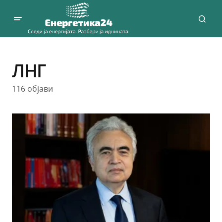
ЛНГ
116 објави