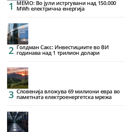
МЕМО: Во јули истргувани над 150.000
MWh електрична енергија
Голдман Сакс: Инвестициите во ВИ
годинава над 1 трилион долари
Словенија вложува 69 милиони евра во
паметната електроенергетска мрежа