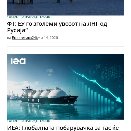
АКТУЕЛНО
ПРИРОДЕН ГАС
СВЕТ
ФТ: ЕУ го зголеми увозот на ЛНГ од
Русија“
од
Енергетика24
јули 14, 2026
АКТУЕЛНО
ПРИРОДЕН ГАС
СВЕТ
ИЕА: Глобалната побарувачка за гас ќе