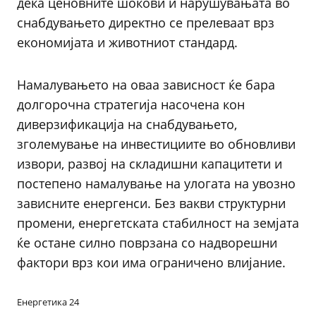
дека ценовните шокови и нарушувањата во
снабдувањето директно се прелеваат врз
економијата и животниот стандард.
Намалувањето на оваа зависност ќе бара
долгорочна стратегија насочена кон
диверзификација на снабдувањето,
зголемување на инвестициите во обновливи
извори, развој на складишни капацитети и
постепено намалување на улогата на увозно
зависните енергенси. Без вакви структурни
промени, енергетската стабилност на земјата
ќе остане силно поврзана со надворешни
фактори врз кои има ограничено влијание.
Енергетика 24