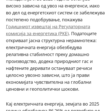
високо зависна од увоз на енергенси, иако
во дел од енергетскиот систем се забележува
постепено подобрување, покажува
Годишниот извештај на Регулаторната
комисија за енергетика (РКЕ)
. Податоците
откриваат јасна структурна нерамнотежа:
електричната енергија обезбедува
релативна стабилност преку домашно
производство, додека природниот гас и
нафтените деривати остануваат речиси
целосно увозно зависни, што ја прави
економијата чувствителна на глобални
ценовни и геополитички шокови.
Кај електричната енергија, земјата во 2025
година обезбедува 86,26% од потребите од