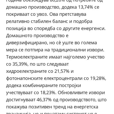
домашно производство, додека 13,74% се
покриваат со увоз. Ова претставува
релативно стабилен баланс и подобра
позиција во споредба со другите енергенси.
Домашното производство е
диверзифицирано, но сè уште во голема
мера се потпира на традиционални извори.
Термоелектраните имаат најголемо учество
со 35,39%, по што следуваат
хидроелектраните со 21,57% и
фотонапонските електроцентрали со 19,28%,
додека комбинираните постројки
учествуваат со 18,23%. Обновливите извори
достигнуваат 46,37% од производството, што
покажува позитивен тренд на енергетска
транзиција, но и понатаму системот не е