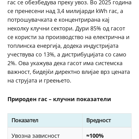
гас се обезбедува преку увоз. Во 2025 година
се пренесени над 3,4 милијарди kWh гас, а
потрошувачката е концентрирана кај
неколку клучни сектори. Дури 85% од гасот
се користи за производство на електрична и
топлинска енергија, додека индустријата
учествува со 13%, а дистрибуцијата со само
2%. Ова укажува дека гасот има системска
важност, бидејќи директно влијае врз цената
на струјата и греењето.
Природен гас – клучни показатели
Показател
Вредност
Увозна зависност
≈100%