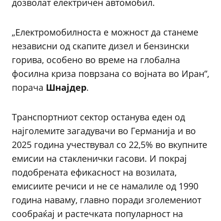
дозволат електричен автомобил.
„Електромобилноста е можност да станеме
независни од скапите дизел и бензински
горива, особено во време на глобална
фосилна криза поврзана со војната во Иран“,
порача
Шнајдер
.
Транспортниот сектор останува еден од
најголемите загадувачи во Германија и во
2025 година учествувал со 22,5% во вкупните
емисии на стакленички гасови. И покрај
подобрената ефикасност на возилата,
емисиите речиси и не се намалиле од 1990
година наваму, главно поради зголемениот
сообраќај и растечката популарност на