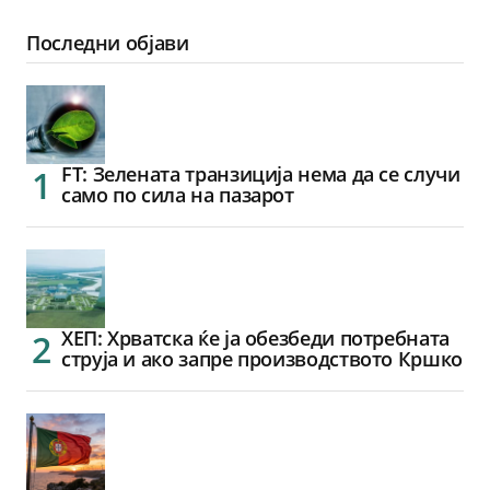
Последни објави
FT: Зелената транзиција нема да се случи
само по сила на пазарот
ХЕП: Хрватска ќе ја обезбеди потребната
струја и ако запре производството Кршко