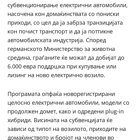
субвенционирање електрични автомобили,
насочена кон домаќинствата со пониски
приходи, со цел да ја забрза транзицијата
кон почист транспорт и да ја поттикне
автомобилската индустрија. Според
германското Министерство за животна
средина, граѓаните ќе можат да добијат до
6.000 евра поддршка при купување или
лизинг на ново електрично возило.
Програмата опфаќа новорегистрирани
целосно електрични автомобили, модели со
продолжен домет, како и одредени plug-in
хибриди. Висината на субвенцијата ќе
зависи од типот на возилото, приходите на
домаќинството и бројот на членови во