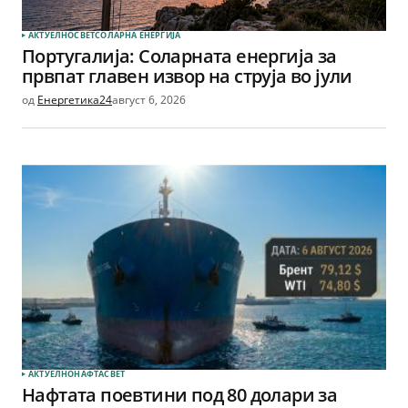
АКТУЕЛНО
СВЕТ
СОЛАРНА EНЕРГИЈА
Португалија: Соларната енергија за
првпат главен извор на струја во јули
од
Енергетика24
август 6, 2026
АКТУЕЛНО
НАФТА
СВЕТ
Нафтата поевтини под 80 долари за