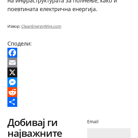
на инфраструктурата за полнење, како и
поевтината електрична енергија.
Извор:
CleanEnergyWire.com
Сподели:
Facebook
Email
X
Messenger
Reddit
Share
Добивај ги
Email
најважните