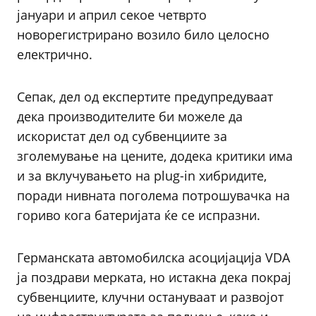
јануари и април секое четврто
новорегистрирано возило било целосно
електрично.
Сепак, дел од експертите предупредуваат
дека производителите би можеле да
искористат дел од субвенциите за
зголемување на цените, додека критики има
и за вклучувањето на plug-in хибридите,
поради нивната поголема потрошувачка на
гориво кога батеријата ќе се испразни.
Германската автомобилска асоцијација VDA
ја поздрави мерката, но истакна дека покрај
субвенциите, клучни остануваат и развојот