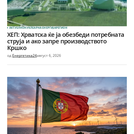
АКТУЕЛНО
НУКЛЕАРНА ЕНЕРГИЈА
РЕГИОН
ХЕП: Хрватска ќе ја обезбеди потребната
струја и ако запре производството
Кршко
од
Енергетика24
август 6, 2026