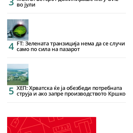
во јули
FT: Зелената транзиција нема да се случи
само по сила на пазарот
ХЕП: Хрватска ќе ја обезбеди потребната
струја и ако запре производството Кршко