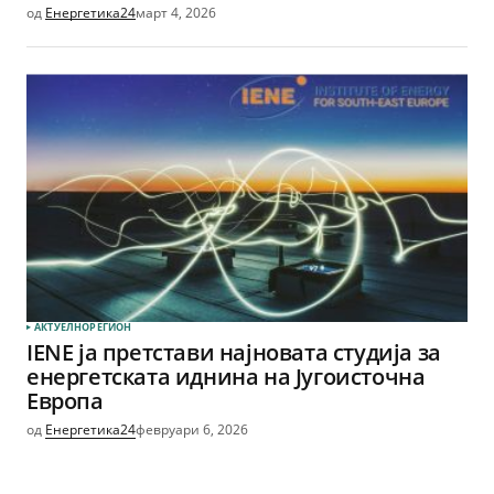
од
Енергетика24
март 4, 2026
АКТУЕЛНО
РЕГИОН
IENE ја претстави најновата студија за
енергетската иднина на Југоисточна
Европа
од
Енергетика24
февруари 6, 2026