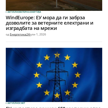
АКТУЕЛНО
ВЕТЕРНА EНЕРГИЈА
WindEurope: ЕУ мора да ги забрза
дозволите за ветерните електрани и
изградбата на мрежи
од
Енергетика24
јули 1, 2026
АКТУЕЛНО
СВЕТ