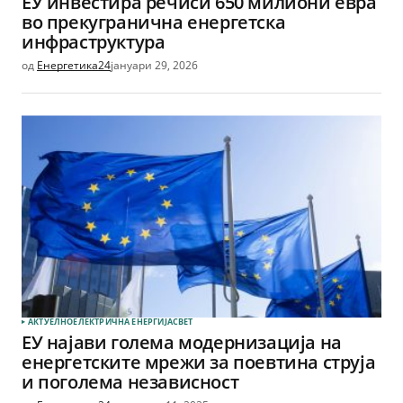
ЕУ инвестира речиси 650 милиони евра
во прекугранична енергетска
инфраструктура
од
Енергетика24
јануари 29, 2026
АКТУЕЛНО
ЕЛЕКТРИЧНА ЕНЕРГИЈА
СВЕТ
ЕУ најави голема модернизација на
енергетските мрежи за поевтина струја
и поголема независност