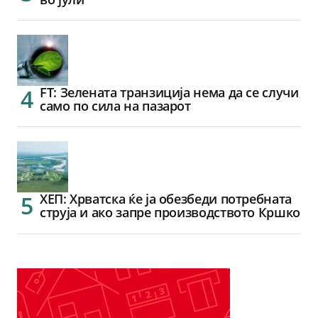
FT: Зелената транзиција нема да се случи
само по сила на пазарот
ХЕП: Хрватска ќе ја обезбеди потребната
струја и ако запре производството Кршко