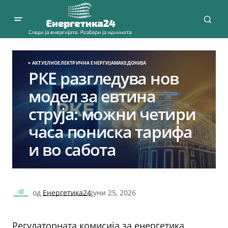
АКТУЕЛНО
ЕЛЕКТРИЧНА ЕНЕРГИЈА
МАКЕДОНИЈА
РКЕ разгледува нов
модел за евтина
струја: можни четири
часа пониска тарифа
и во сабота
од
Енергетика24
јуни 25, 2026
Регулаторната комисија за енергетика