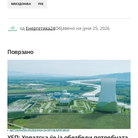
МАКЕДОНИЈА
РКЕ
од
Енергетика24
Објавено на
јуни 25, 2026
Поврзано
АКТУЕЛНО
НУКЛЕАРНА ЕНЕРГИЈА
РЕГИОН
ХЕП: Хрватска ќе ја обезбеди потребната