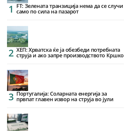
FT: Зелената транзиција нема да се случи
само по сила на пазарот
ХЕП: Хрватска ќе ја обезбеди потребната
струја и ако запре производството Кршко
Португалија: Соларната енергија за
првпат главен извор на струја во јули