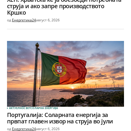
струја и ако запре производството
Кршко
од
Енергетика24
август 6, 2026
АКТУЕЛНО
СВЕТ
СОЛАРНА EНЕРГИЈА
Португалија: Соларната енергија за
првпат главен извор на струја во јули
од
Енергетика24
август 6, 2026