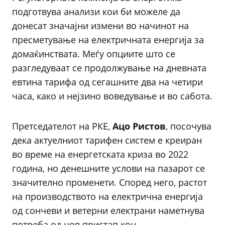
подготвува анализи кои би можеле да
донесат значајни измени во начинот на
пресметување на електричната енергија за
домаќинствата. Меѓу опциите што се
разгледуваат се продолжување на дневната
евтина тарифа од сегашните два на четири
часа, како и нејзино воведување и во сабота.
Претседателот на РКЕ,
Ацо Ристов
, посочува
дека актуелниот тарифен систем е креиран
во време на енергетската криза во 2022
година, но денешните услови на пазарот се
значително променети. Според него, растот
на производството на електрична енергија
од сончеви и ветерни електрани наметнува
потреба од нов пристап кон