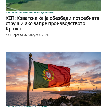
АКТУЕЛНО
НУКЛЕАРНА ЕНЕРГИЈА
РЕГИОН
ХЕП: Хрватска ќе ја обезбеди потребната
струја и ако запре производството
Кршко
од
Енергетика24
август 6, 2026
АКТУЕЛНО
СВЕТ
СОЛАРНА EНЕРГИЈА