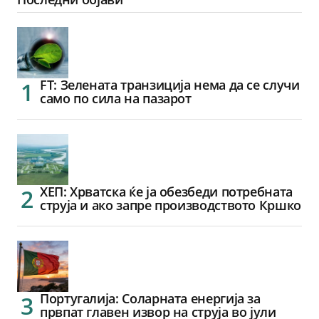
FT: Зелената транзиција нема да се случи
само по сила на пазарот
ХЕП: Хрватска ќе ја обезбеди потребната
струја и ако запре производството Кршко
Португалија: Соларната енергија за
првпат главен извор на струја во јули