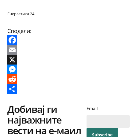
Енергетика 24
Сподели:
Facebook
Email
X
Messenger
Reddit
Share
Добивај ги
Email
најважните
вести на е-маил