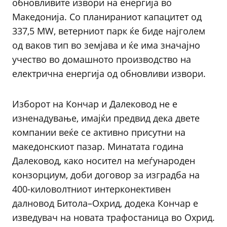
обновливите извори на енергија во
Македонија. Со планираниот капацитет од
337,5 MW, ветерниот парк ќе биде најголем
од ваков тип во земјава и ќе има значајно
учество во домашното производство на
електрична енергија од обновливи извори.
Изборот на Кончар и Далековод не е
изненадување, имајќи предвид дека двете
компании веќе се активно присутни на
македонскиот пазар. Минатата година
Далековод, како носител на меѓународен
конзорциум, доби договор за изградба на
400-киловолтниот интерконективен
далновод Битола–Охрид, додека Кончар е
изведувач на новата трафостаница во Охрид.