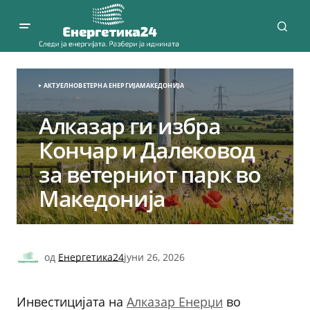
АКТУЕЛНО
ВЕТЕРНА EНЕРГИЈА
МАКЕДОНИЈА
Алказар ги избра
Кончар и Далековод
за ветерниот парк во
Македонија
од
Енергетика24
јуни 26, 2026
Инвестицијата на
Алказар Енерџи
во