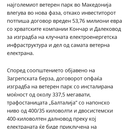
најголемиот ветерен парк во Македонија
влегува во нова фаза, откако инвеститорот
потпиша договор вреден 53,76 милиони евра
со хрватските компании Кончар и Далековод
за изградба на клучната електроенергетска
инфраструктура и дел од самата ветерна
електрана.
Според соопштението објавено на
Загрепската берза, договорот опфаќа
изградба на ветерен парк со инсталирана
моќност од околу 337,5 мегавати,
трафостаницата „Балталија“ со напонско
ниво од 400/35 киловолти и двосистемски
400-киловолтен далновод преку кој
електраната ќе биде приклучена на