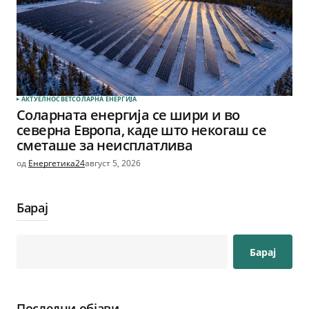
АКТУЕЛНО
СВЕТ
СОЛАРНА EНЕРГИЈА
Соларната енергија се шири и во
северна Европа, каде што некогаш се
сметаше за неисплатлива
од
Енергетика24
август 5, 2026
Барај
Барај
Последни објави