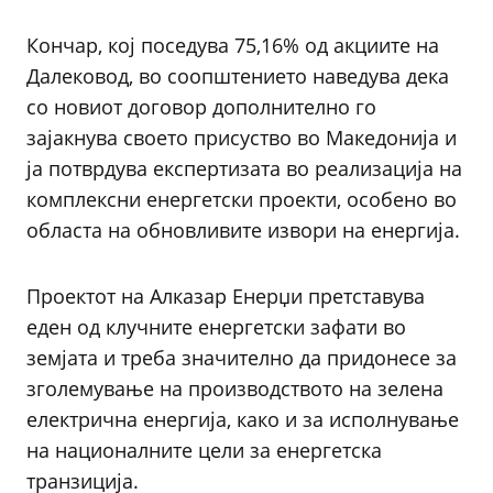
Кончар, кој поседува 75,16% од акциите на
Далековод, во соопштението наведува дека
со новиот договор дополнително го
зајакнува своето присуство во Македонија и
ја потврдува експертизата во реализација на
комплексни енергетски проекти, особено во
областа на обновливите извори на енергија.
Проектот на Алказар Енерџи претставува
еден од клучните енергетски зафати во
земјата и треба значително да придонесе за
зголемување на производството на зелена
електрична енергија, како и за исполнување
на националните цели за енергетска
транзиција.