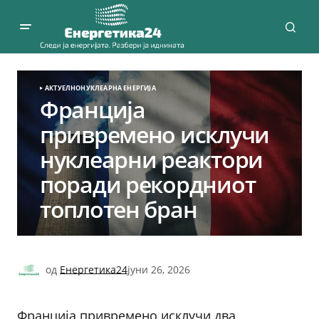
АКТУЕЛНО
НУКЛЕАРНА ЕНЕРГИЈА
Франција
привремено исклучи
нуклеарни реактори
поради рекордниот
топлотен бран
од
Енергетика24
јуни 26, 2026
Франција привремено исклучи два