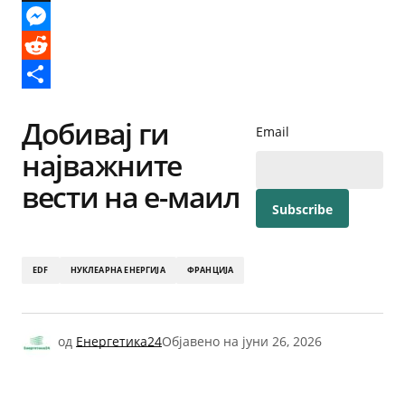
X
Messenger
Reddit
Share
Добивај ги
Email
најважните
вести на е-маил
EDF
НУКЛЕАРНА ЕНЕРГИЈА
ФРАНЦИЈА
од
Енергетика24
Објавено на
јуни 26, 2026