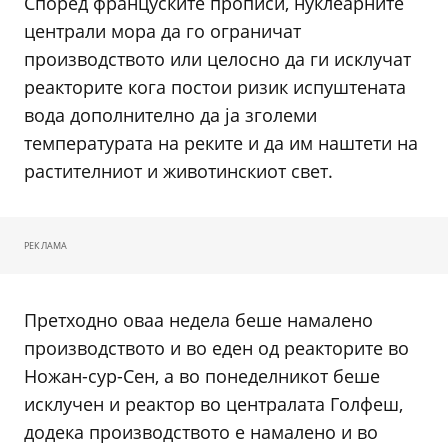
Според француските прописи, нуклеарните
централи мора да го ограничат
производството или целосно да ги исклучат
реакторите кога постои ризик испуштената
вода дополнително да ја зголеми
температурата на реките и да им наштети на
растителниот и животинскиот свет.
РЕКЛАМА
Претходно оваа недела беше намалено
производството и во еден од реакторите во
Ножан-сур-Сен, а во понеделникот беше
исклучен и реактор во централата Голфеш,
додека производството е намалено и во