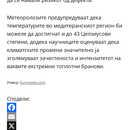
да се намали ризикот од дефекти.
Метеоролозите предупредуваат дека
температурите во медитеранскиот регион би
можеле да достигнат и до 43 Целзиусови
степени, додека научниците оценуваат дека
климатските промени значително ја
зголемуваат зачестеноста и интензитетот на
ваквите екстремни топлотни бранови.
Извор:
Euronews.com
Сподели:
Facebook
Email