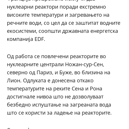
нуклеарни реактори поради екстремно
високите температури и загревањето на
речните води, со цел да се заштитат водните
екосистеми, соопшти државната енергетска
компанија EDF.
Од работа се повлечени реакторите во
нуклеарните централи Ножан-сур-Сен,
северно од Париз, и Буже, во близина на
Лион. Одлуката е донесена откако
температурите на реките Сена и Рона
достигнале нивоа што не дозволуваат
безбедно испуштање на загреаната вода
што се користи за ладење на реакторите.