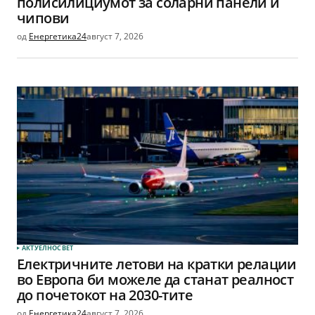
полисилициумот за соларни панели и
чипови
од
Енергетика24
август 7, 2026
АКТУЕЛНО
СВЕТ
Електричните летови на кратки релации
во Европа би можеле да станат реалност
до почетокот на 2030-тите
од
Енергетика24
август 7, 2026