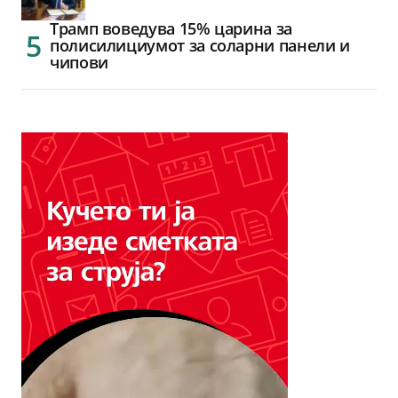
Трамп воведува 15% царина за
полисилициумот за соларни панели и
чипови