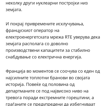
неколку други нуклеарни постројки низ
земјата.
И покрај привремените исклучувања,
францускиот оператор на
електроенергетската мрежа RTE уверува дека
земјата располага со доволно
производствени капацитети за стабилно
снабдување со електрична енергија.
Франција во моментов се соочува со еден од
најсилните топлотни бранови во својата
историја. Повеќе од половина од
департманите се под највисоко ниво на
тревога поради екстремните горештини, а
граѓаните се предупредени да избегнуваат