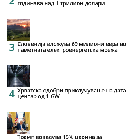
годинава над 1 трилион долари
Словенија вложува 69 милиони евра во
паметната електроенергетска мрежа
Хрватска одобри приклучување на дата-
центар од 1 GW
Трамп воведува 15% царина за