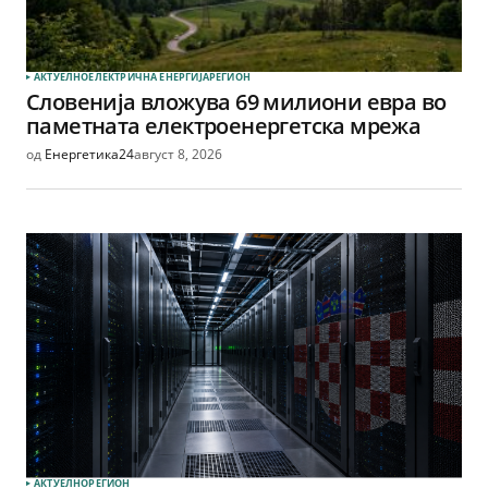
АКТУЕЛНО
ЕЛЕКТРИЧНА ЕНЕРГИЈА
РЕГИОН
Словенија вложува 69 милиони евра во
паметната електроенергетска мрежа
од
Енергетика24
август 8, 2026
АКТУЕЛНО
РЕГИОН