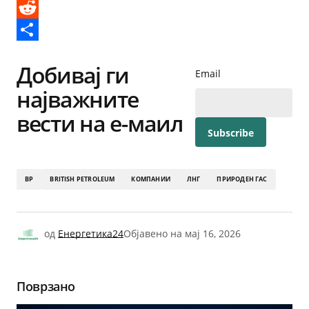
Messenger
Reddit
Share
Добивај ги
Email
најважните
вести на е-маил
BP
BRITISH PETROLEUM
КОМПАНИИ
ЛНГ
ПРИРОДЕН ГАС
од
Енергетика24
Објавено на
мај 16, 2026
Поврзано