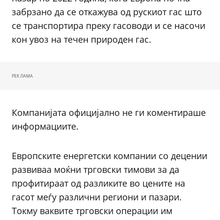
забрзано да се откажува од рускиот гас што
се транспортира преку гасоводи и се насочи
кон увоз на течен природен гас.
РЕКЛАМА
Компанијата официјално не ги коментираше
информациите.
Европските енергетски компании со децении
развиваа моќни трговски тимови за да
профитираат од разликите во цените на
гасот меѓу различни региони и пазари.
Токму ваквите трговски операции им