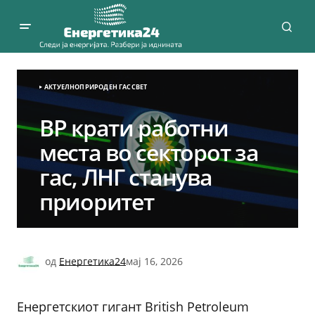
АКТУЕЛНО
ПРИРОДЕН ГАС
СВЕТ
BP крати работни
места во секторот за
гас, ЛНГ станува
приоритет
од
Енергетика24
мај 16, 2026
Енергетскиот гигант British Petroleum