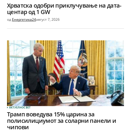
Хрватска одобри приклучување на дата-
центар од 1 GW
од
Енергетика24
август 7, 2026
АКТУЕЛНО
СВЕТ
Трамп воведува 15% царина за
полисилициумот за соларни панели и
чипови