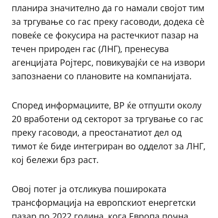
планира значително да го намали својот тим
за тргување со гас преку гасоводи, додека сè
повеќе се фокусира на растечкиот пазар на
течен природен гас (ЛНГ), пренесува
агенцијата Ројтерс, повикувајќи се на извори
запознаени со плановите на компанијата.
Според информациите, BP ќе отпушти околу
20 вработени од секторот за тргување со гас
преку гасоводи, а преостанатиот дел од
тимот ќе биде интегриран во одделот за ЛНГ,
кој бележи брз раст.
Овој потег ја отсликува пошироката
трансформација на европскиот енергетски
пазар по 2022 година, кога Европа почна