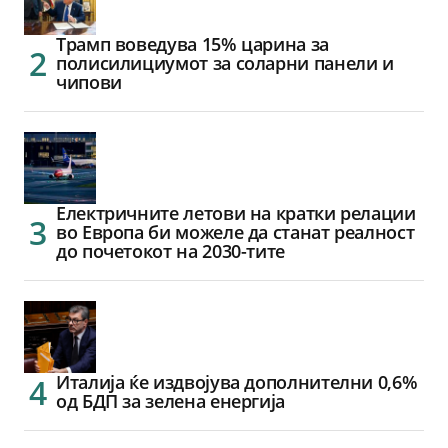
Трамп воведува 15% царина за
полисилициумот за соларни панели и
чипови
Електричните летови на кратки релации
во Европа би можеле да станат реалност
до почетокот на 2030-тите
Италија ќе издвојува дополнителни 0,6%
од БДП за зелена енергија