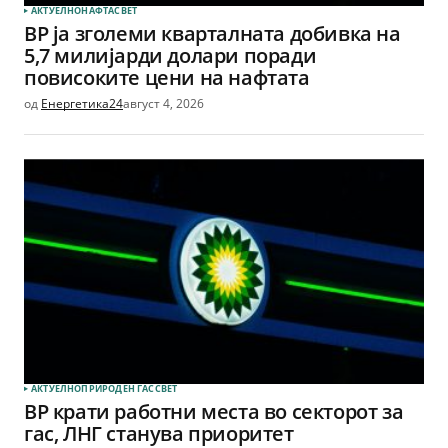
АКТУЕЛНО
НАФТА
СВЕТ
BP ја зголеми кварталната добивка на
5,7 милијарди долари поради
повисоките цени на нафтата
од
Енергетика24
август 4, 2026
АКТУЕЛНО
ПРИРОДЕН ГАС
СВЕТ
BP крати работни места во секторот за
гас, ЛНГ станува приоритет