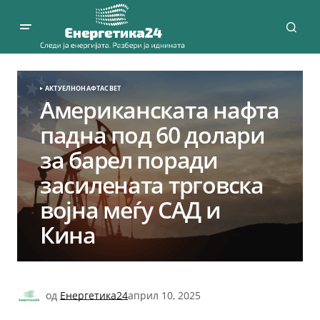
АКТУЕЛНО
НАФТА
СВЕТ
Американската нафта
падна под 60 долари
за барел поради
засилената трговска
војна меѓу САД и
Кина
од
Енергетика24
април 10, 2025