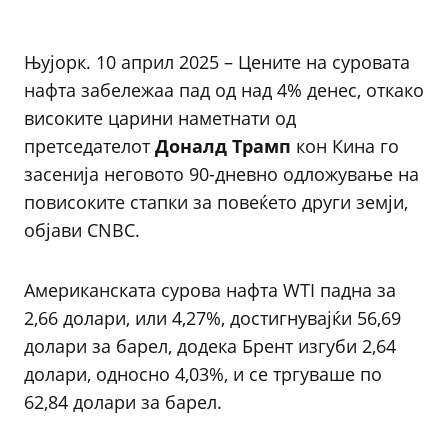
Њујорк. 10 април 2025 – Цените на суровата
нафта забележаа пад од над 4% денес, откако
високите царини наметнати од
претседателот
Доналд Трамп
кон Кина го
засенија неговото 90-дневно одложување на
повисоките стапки за повеќето други земји,
објави CNBC.
Американската сурова нафта WTI падна за
2,66 долари, или 4,27%, достигнувајќи 56,69
долари за барел, додека Брент изгуби 2,64
долари, односно 4,03%, и се тргуваше по
62,84 долари за барел.