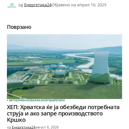
од
Енергетика24
Објавено на
април 10, 2025
Поврзано
АКТУЕЛНО
НУКЛЕАРНА ЕНЕРГИЈА
РЕГИОН
ХЕП: Хрватска ќе ја обезбеди потребната
струја и ако запре производството
Кршко
од
Енергетика24
август 6, 2026