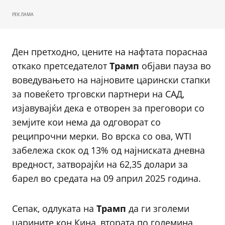
РЕКЛАМА
Ден претходно, цените на нафтата пораснаа
откако претседателот
Трамп
објави пауза во
воведувањето на најновите царински стапки
за повеќето трговски партнери на САД,
изјавувајќи дека е отворен за преговори со
земјите кои нема да одговорат со
реципрочни мерки. Во врска со ова, WTI
забележа скок од 13% од најниската дневна
вредност, затворајќи на 62,35 долари за
барел во средата на 09 април 2025 година.
Сепак, одлуката на
Трамп
да ги зголеми
царините кон Кина, втората по големина