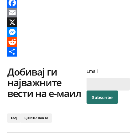
Facebook
Email
X
Messenger
Reddit
Share
Добивај ги
Email
најважните
вести на е-маил
САД
ЦЕНИ НА НАФТА