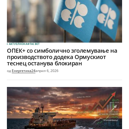
АКТУЕЛНО
НАФТА
СВЕТ
ОПЕК+ со симболично зголемување на
производството додека Ормускиот
теснец останува блокиран
од
Енергетика24
април 6, 2026