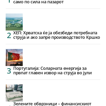
само по сила на пазарот
ХЕП: Хрватска ќе ја обезбеди потребната
струја и ако запре производството Кршко
Португалија: Соларната енергија за
првпат главен извор на струја во јули
Зелените обврзници – финансискиот