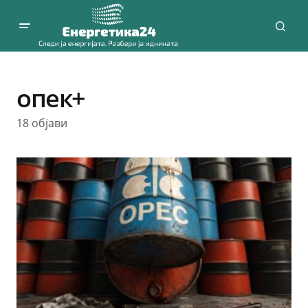
опек+
18 објави