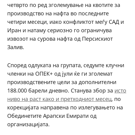
четврто по ред зголемување на квотите за
производство на нафта во последните
четири месеци, иако конфликтот меѓу САД и
Иран и натаму сериозно го ограничува
извозот на сурова нафта од Персискиот
Залив.
Според одлуката на групата, седумте клучни
членки на ОПЕК+ од јули ќе ги зголемат
производствените цели за дополнителни
188.000 барели дневно. Станува збор за
исто
ниво на раст како и претходниот месец
, по
корекцијата направена по излегувањето на
Обединетите Арапски Емирати од
организацијата.