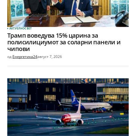
АКТУЕЛНО
СВЕТ
Трамп воведува 15% царина за
полисилициумот за соларни панели и
чипови
од
Енергетика24
август 7, 2026