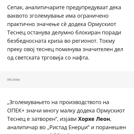
Сепак, аналитичарите предупредуваат дека
ваквото зголемување има ограничено
практично значење сè додека Ормускиот
Теснец останува делумно блокиран поради
безбедносната криза во регионот. Токму
преку овој теснец поминува значителен дел
од светската трговија со нафта.
РЕКЛАМА
„Зголемувањето на производството на
ОПЕК+ значи многу малку додека Ормускиот
Теснец е затворен“, изјави
Хорхе Леон
,
аналитичар во „Ристад Енерџи“ и поранешен