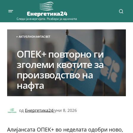
АКТУЕЛНО
НАФТА
СВЕТ
ОПЕК+ повторно ги
зголеми квотите за
производство на
нафта
од
Енергетика24
јуни 8, 2026
Алијансата ОПЕК+ во неделата одобри ново,