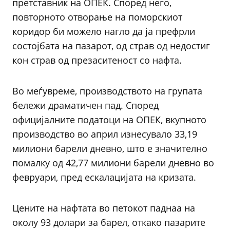
претставник на ОПЕК. Според него,
повторното отворање на поморскиот
коридор би можело нагло да ја префрли
состојбата на пазарот, од страв од недостиг
кон страв од презаситеност со нафта.
Во меѓувреме, производството на групата
бележи драматичен пад. Според
официјалните податоци на ОПЕК, вкупното
производство во април изнесувало 33,19
милиони барели дневно, што е значително
помалку од 42,77 милиони барели дневно во
февруари, пред ескалацијата на кризата.
Цените на нафтата во петокот паднаа на
околу 93 долари за барел, откако пазарите