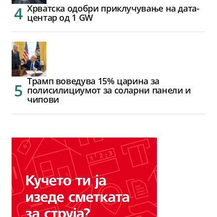
Хрватска одобри приклучување на дата-
центар од 1 GW
Трамп воведува 15% царина за
полисилициумот за соларни панели и
чипови