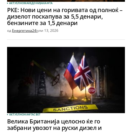
АКТУЕЛНО
МАКЕДОНИЈА
НАФТА
РКЕ: Нови цени на горивата од полноќ –
дизелот поскапува за 5,5 денари,
бензините за 1,5 денари
од
Енергетика24
јули 13, 2026
АКТУЕЛНО
НАФТА
СВЕТ
Велика Британија целосно ќе го
забрани увозот на руски дизел и