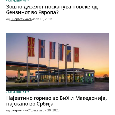
АКТУЕЛНО
НАФТА
Зошто дизелот поскапува повеќе од
бензинот во Европа?
од
Енергетика24
март 13, 2026
АКТУЕЛНО
НАФТА
Најевтино гориво во БиХ и Македонија,
најскапо во Србија
од
Енергетика24
декември 30, 2025