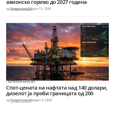
авионско гориво до 2027 година
од
Енергетика24
јуни 15, 2026
АКТУЕЛНО
НАФТА
СВЕТ
Спот-цената на нафтата над 140 долари,
дизелот ја проби границата од 200
од
Енергетика24
април 3, 2026