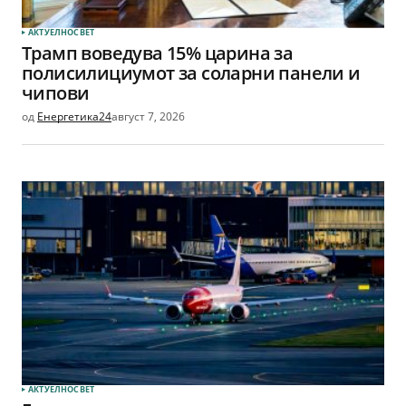
АКТУЕЛНО
СВЕТ
Трамп воведува 15% царина за
полисилициумот за соларни панели и
чипови
од
Енергетика24
август 7, 2026
АКТУЕЛНО
СВЕТ