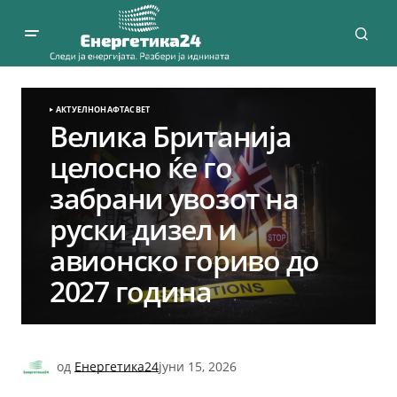
АКТУЕЛНО
НАФТА
СВЕТ
Велика Британија
целосно ќе го
забрани увозот на
руски дизел и
авионско гориво до
2027 година
од
Енергетика24
јуни 15, 2026