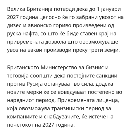
Велика Британија потврди дека до 1 јануари
2027 година целосно ќе го забрани увозот на
дизел и авионско гориво произведени од
руска нафта, со што ќе биде ставен крај на
привремената дозвола што овозможуваше
увоз на вакви производи преку трети земји.
Британското Министерство за бизнис и
трговија соопшти дека постојните санкции
против Русија остануваат во сила, додека
новите мерки ќе се воведуваат постепено во
наредниот период. Привремената лиценца,
која овозможува транзициски период за
компаниите и снабдувачите, ќе истече на
почетокот на 2027 година.