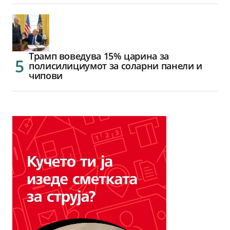
Трамп воведува 15% царина за
полисилициумот за соларни панели и
чипови