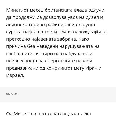
Минатиот месец британската влада одлучи
да продолжи да дозволува увоз на дизел и
авионско гориво рафинирани од руска
сурова нафта во трети земји, одложувајќи ја
претходно најавената забрана. Како
причина беа наведени нарушувањата на
глобалните синџири на снабдување и
неизвесноста на енергетските пазари
предизвикани од конфликтот меѓу Иран и
Израел.
РЕКЛАМА
Од Министерството нагласуваат дека