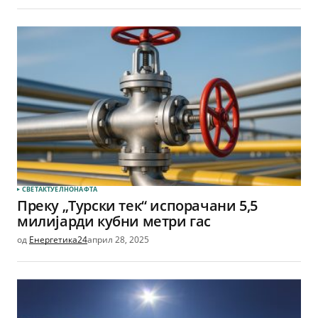
СВЕТ
АКТУЕЛНО
НАФТА
Преку „Турски тек“ испорачани 5,5
милијарди кубни метри гас
од
Енергетика24
април 28, 2025