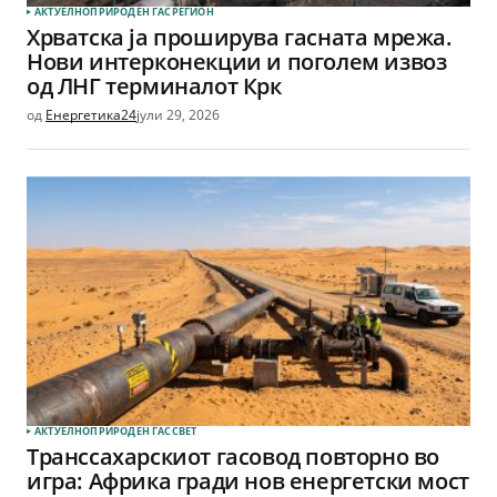
АКТУЕЛНО
ПРИРОДЕН ГАС
РЕГИОН
Хрватска ја проширува гасната мрежа.
Нови интерконекции и поголем извоз
од ЛНГ терминалот Крк
од
Енергетика24
јули 29, 2026
АКТУЕЛНО
ПРИРОДЕН ГАС
СВЕТ
Транссахарскиот гасовод повторно во
игра: Африка гради нов енергетски мост