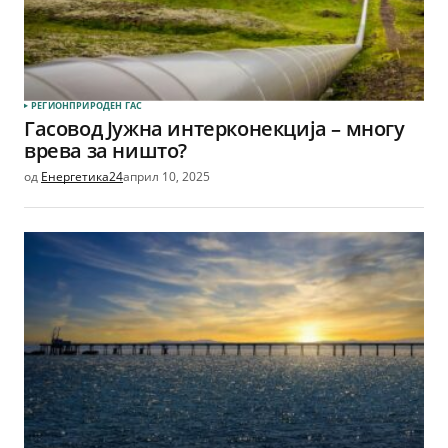
РЕГИОН
ПРИРОДЕН ГАС
Гасовод Јужна интерконекција – многу
врева за ништо?
од
Енергетика24
април 10, 2025