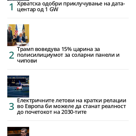
Хрватска одобри приклучување на дата-
центар од 1 GW
Трамп воведува 15% царина за
полисилициумот за соларни панели и
чипови
Електричните летови на кратки релации
во Европа би можеле да станат реалност
до почетокот на 2030-тите