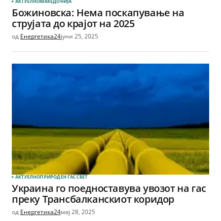
АКТУЕЛНО
МАКЕДОНИЈА
Божиновска: Нема поскапување на
струјата до крајот на 2025
од
Енергетика24
јуни 25, 2025
АКТУЕЛНО
ПРИРОДЕН ГАС
СВЕТ
Украина го поедноставува увозот на гас
преку Трансбалканскиот коридор
од
Енергетика24
мај 28, 2025