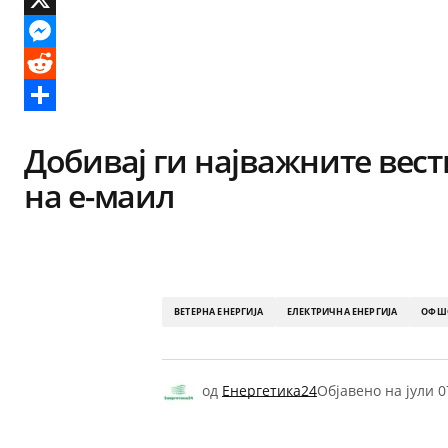
X
Messenger
Reddit
Share
Добивај ги најважните вест
на е-маил
ВЕТЕРНА ЕНЕРГИЈА
ЕЛЕКТРИЧНА ЕНЕРГИЈА
ОФШО
од
Енергетика24
Објавено на
јули 0