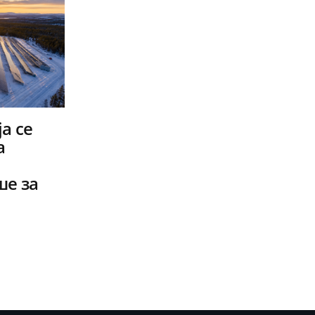
а се
а
ше за