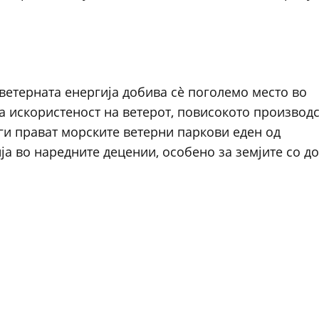
ветерната енергија добива сè поголемо место во
а искористеност на ветерот, повисокото производс
ги прават морските ветерни паркови еден од
а во наредните децении, особено за земјите со д