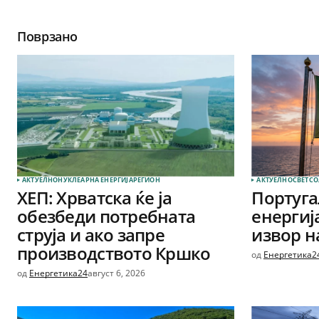
Поврзано
АКТУЕЛНО
НУКЛЕАРНА ЕНЕРГИЈА
РЕГИОН
АКТУЕЛНО
СВЕТ
СО
ХЕП: Хрватска ќе ја
Португа
обезбеди потребната
енергиј
струја и ако запре
извор на
производството Кршко
од
Енергетика2
од
Енергетика24
август 6, 2026