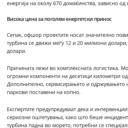
енергија на околу 670 домаќинства, зависно од
Висока цена за поголем енергетски принос
Сепак, офшор проектите носат значително пови
турбина се движи меѓу 12 и 20 милиони долари,
долари.
Причината лежи во комплексната логистика. Мо
огромни компоненти на десетици километри од 
Дополнително, сервисирањето и одржувањето на
паркови поставени на копно.
Експертите предупредуваат дека и интервенции
сериозни оштетувања, како што беше инциденто
турбина падна во морето, потребни се специја