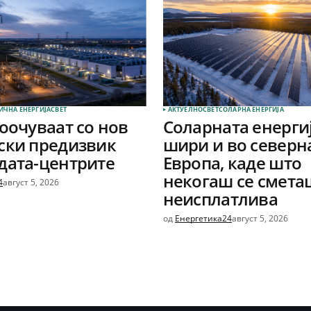
ИЧНА ЕНЕРГИЈА
СВЕТ
АКТУЕЛНО
СВЕТ
СОЛАРНА EНЕРГИЈА
соочуваат со нов
Соларната енергиј
ски предизвик
шири и во северн
дата-центрите
Европа, каде што
некогаш се смета
4
август 5, 2026
неисплатлива
од
Енергетика24
август 5, 2026