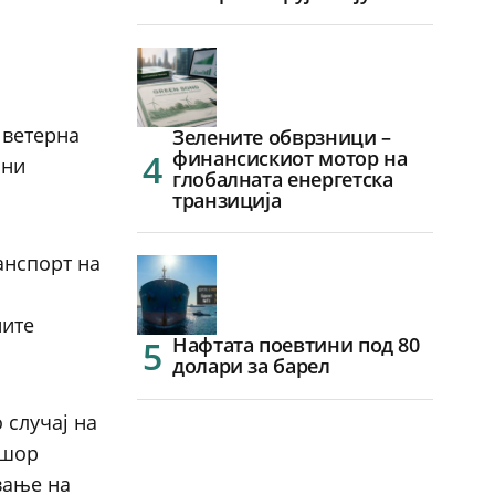
 ветерна
Зелените обврзници –
финансискиот мотор на
они
глобалната енергетска
транзиција
анспорт на
ните
Нафтата поевтини под 80
долари за барел
 случај на
фшор
вање на