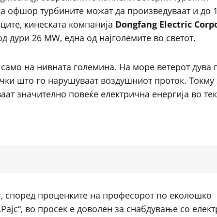
ека офшор турбините можат да произведуваат и до 
иците, кинеската компанија
Dongfang Electric Corp
 дури 26 MW, една од најголемите во светот.
 само на нивната големина. На море ветерот дува 
чки што го нарушуваат воздушниот проток. Токму 
ат значително повеќе електрична енергија во тек
т, според проценките на професорот по еколошко
„Рајс“, во просек е доволен за снабдување со елек