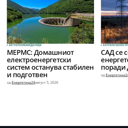
АКТУЕЛНО
МАКЕДОНИЈА
АКТУЕЛНО
ЕЛЕКТР
МЕРМС: Домашниот
САД се 
електроенергетски
енергет
систем останува стабилен
поради 
и подготвен
од
Енергетика2
од
Енергетика24
август 5, 2026