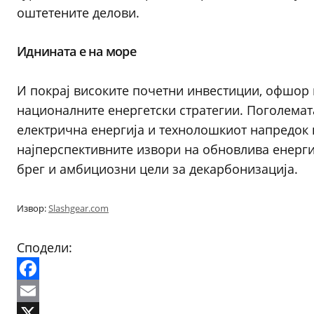
оштетените делови.
Иднината е на море
И покрај високите почетни инвестиции, офшор 
националните енергетски стратегии. Поголемат
електрична енергија и технолошкиот напредок 
најперспективните извори на обновлива енергиј
брег и амбициозни цели за декарбонизација.
Извор:
Slashgear.com
Сподели:
Facebook
Email