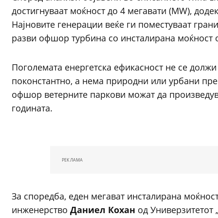
достигнуваат моќност до 4 мегавати (MW), дод
Најновите генерации веќе ги поместуваат гран
разви офшор турбина со инсталирана моќност од
Поголемата енергетска ефикасност не се должи
поконстантно, а нема природни или урбани пре
офшор ветерните паркови можат да произведува
годината.
РЕКЛАМА
За споредба, еден мегават инсталирана моќнос
инженерство
Даниел Кохан
од Универзитетот 