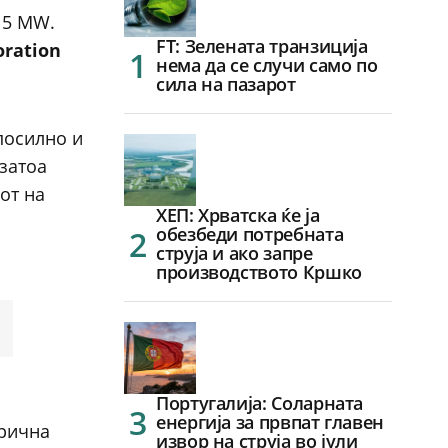
15 MW.
FT: Зелената транзиција
oration
нема да се случи само по
сила на пазарот
посилно и
затоа
от на
ХЕП: Хрватска ќе ја
обезбеди потребната
струја и ако запре
производството Кршко
Португалија: Соларната
енергија за првпат главен
трична
извор на струја во јули