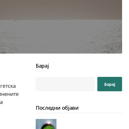
Барај
Барај
гетска
пнените
ка
Последни објави