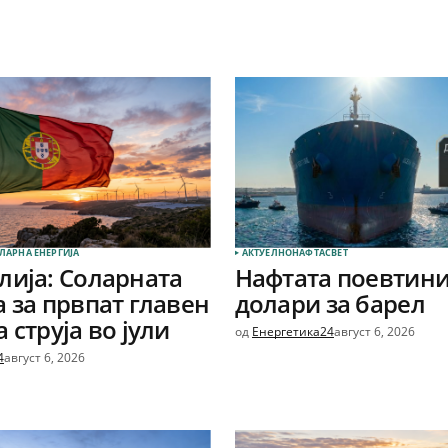
ЛАРНА EНЕРГИЈА
АКТУЕЛНО
НАФТА
СВЕТ
лија: Соларната
Нафтата поевтини
а за првпат главен
долари за барел
 струја во јули
од
Енергетика24
август 6, 2026
4
август 6, 2026