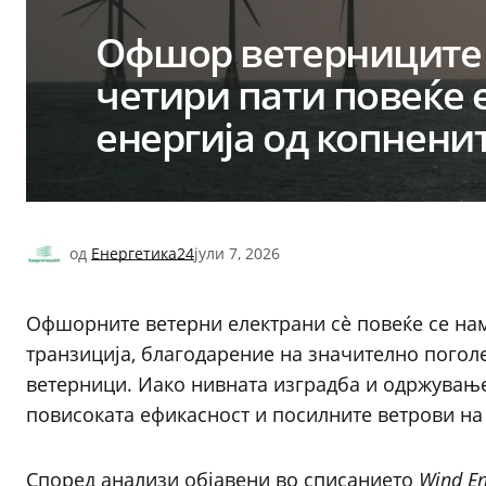
Офшор ветерниците 
четири пати повеќе 
енергија од копнени
од
Енергетика24
јули 7, 2026
Офшорните ветерни електрани сè повеќе се нам
транзиција, благодарение на значително погол
ветерници. Иако нивната изградба и одржување
повисоката ефикасност и посилните ветрови на 
Според анализи објавени во списанието
Wind En