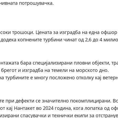
 нивната потрошувачка.
соки трошоци. Цената за изградба на една офшор
 додека копнените турбини чинат од 2,6 до 4 мили
нтажата бара специјализирани пловни објекти, тр
брегот и изградба на темели на морското дно.
 турбините е многу посложено отколку кај ветер
те при дефекти се значително покомплицирани. Во
т кај Нантакет во 2024 година, кога лопатка од о
лизирани спасувачки и технички екипи за отстрану