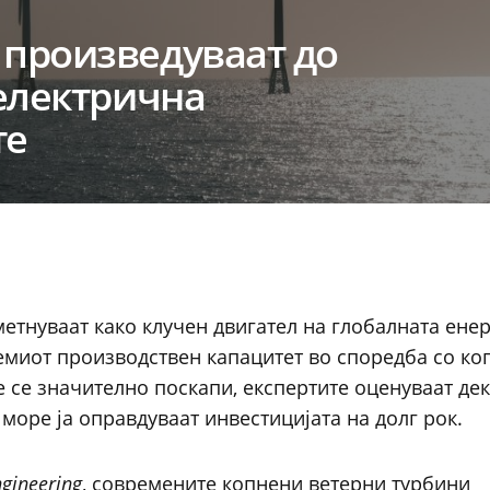
произведуваат до
електрична
те
етнуваат како клучен двигател на глобалната енер
емиот производствен капацитет во споредба со ко
 се значително поскапи, експертите оценуваат де
море ја оправдуваат инвестицијата на долг рок.
gineering
, современите копнени ветерни турбини