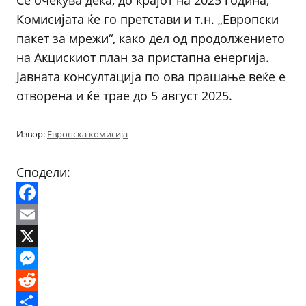
Се очекува дека, до крајот на 2025 година,
Комисијата ќе го претстави и т.н. „Европски
пакет за мрежи“, како дел од продолжението
на Акцискиот план за пристапна енергија.
Јавната консултација по ова прашање веќе е
отворена и ќе трае до 5 август 2025.
Извор:
Европска комисија
Сподели:
Facebook
Email
X
Messenger
Reddit