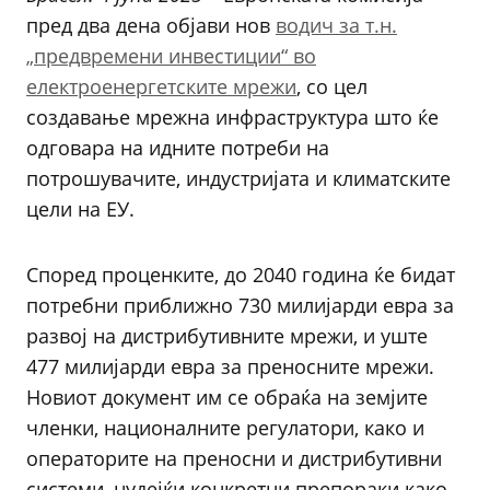
пред два дена објави нов
водич за т.н.
„предвремени инвестиции“ во
електроенергетските мрежи
, со цел
создавање мрежна инфраструктура што ќе
одговара на идните потреби на
потрошувачите, индустријата и климатските
цели на ЕУ.
Според проценките, до 2040 година ќе бидат
потребни приближно 730 милијарди евра за
развој на дистрибутивните мрежи, и уште
477 милијарди евра за преносните мрежи.
Новиот документ им се обраќа на земјите
членки, националните регулатори, како и
операторите на преносни и дистрибутивни
системи, нудејќи конкретни препораки како