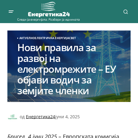
АКТУЕЛНО
ЕЛЕКТРИЧНА ЕНЕРГИЈА
СВЕТ
Нови правила за
развој на
електромрежите – ЕУ
објави водич за
земјите членки
од
Енергетика24
јуни 4, 2025
Брисел. 4 јуни 2025 –
Европската комисија