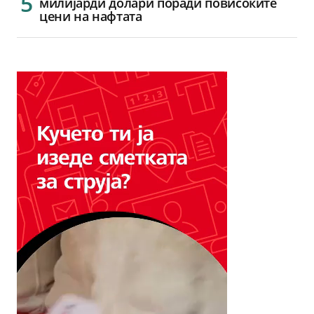
милијарди долари поради повисоките
цени на нафтата