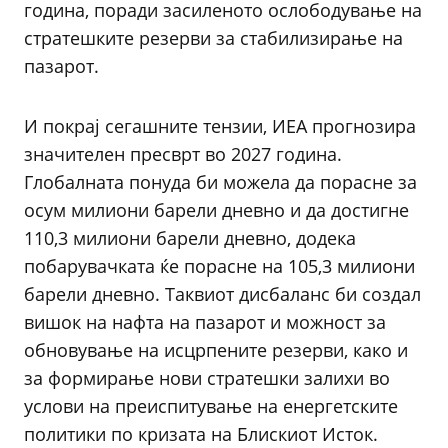
година, поради засиленото ослободување на
стратешките резерви за стабилизирање на
пазарот.
И покрај сегашните тензии, ИЕА прогнозира
значителен пресврт во 2027 година.
Глобалната понуда би можела да порасне за
осум милиони барели дневно и да достигне
110,3 милиони барели дневно, додека
побарувачката ќе порасне на 105,3 милиони
барели дневно. Таквиот дисбаланс би создал
вишок на нафта на пазарот и можност за
обновување на исцрпените резерви, како и
за формирање нови стратешки залихи во
услови на преиспитување на енергетските
политики по кризата на Блискиот Исток.