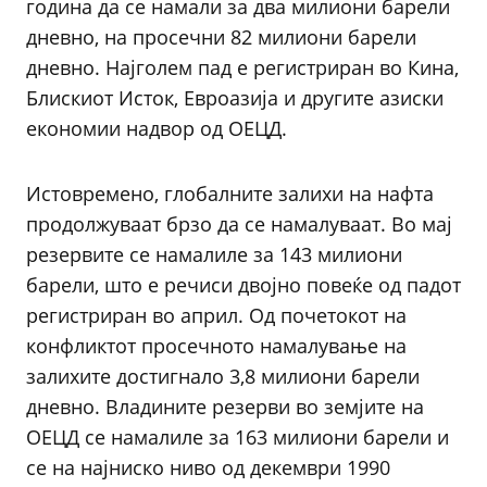
година да се намали за два милиони барели
дневно, на просечни 82 милиони барели
дневно. Најголем пад е регистриран во Кина,
Блискиот Исток, Евроазија и другите азиски
економии надвор од ОЕЦД.
Истовремено, глобалните залихи на нафта
продолжуваат брзо да се намалуваат. Во мај
резервите се намалиле за 143 милиони
барели, што е речиси двојно повеќе од падот
регистриран во април. Од почетокот на
конфликтот просечното намалување на
залихите достигнало 3,8 милиони барели
дневно. Владините резерви во земјите на
ОЕЦД се намалиле за 163 милиони барели и
се на најниско ниво од декември 1990