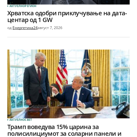
АКТУЕЛНО
РЕГИОН
Хрватска одобри приклучување на дата-
центар од 1 GW
од
Енергетика24
август 7, 2026
АКТУЕЛНО
СВЕТ
Трамп воведува 15% царина за
полисилициумот за соларни панели и