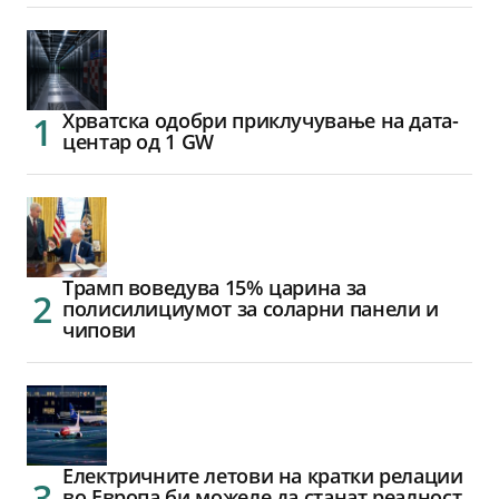
Хрватска одобри приклучување на дата-
центар од 1 GW
Трамп воведува 15% царина за
полисилициумот за соларни панели и
чипови
Електричните летови на кратки релации
во Европа би можеле да станат реалност