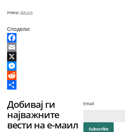
Извор:
IEA.org
Сподели:
Facebook
Email
X
Messenger
Reddit
Share
Добивај ги
Email
најважните
вести на е-маил