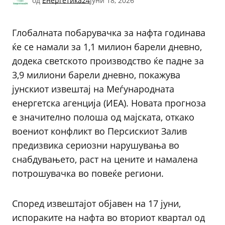
од
Енергетика24
јуни 18, 2026
Глобалната побарувачка за нафта годинава
ќе се намали за 1,1 милион барели дневно,
додека светското производство ќе падне за
3,9 милиони барели дневно, покажува
јунскиот извештај на Меѓународната
енергетска агенција (ИЕА). Новата прогноза
е значително полоша од мајската, откако
воениот конфликт во Персискиот Залив
предизвика сериозни нарушувања во
снабдувањето, раст на цените и намалена
потрошувачка во повеќе региони.
Според извештајот објавен на 17 јуни,
испораките на нафта во вториот квартал од