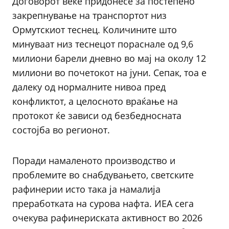
Договорот веќе придонесе за постепено
закрепнување на транспортот низ
Ормутскиот теснец. Количините што
минуваат низ теснецот пораснале од 9,6
милиони барели дневно во мај на околу 12
милиони во почетокот на јуни. Сепак, тоа е
далеку од нормалните нивоа пред
конфликтот, а целосното враќање на
протокот ќе зависи од безбедносната
состојба во регионот.
Поради намаленото производство и
проблемите во снабдувањето, светските
рафинерии исто така ја намалија
преработката на сурова нафта. ИЕА сега
очекува рафинериската активност во 2026