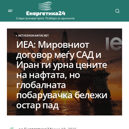
АКТУЕЛНО
НАФТА
СВЕТ
ИЕА: Мировниот
договор меѓу САД и
Иран ги урна цените
на нафтата, но
глобалната
побарувачка бележи
остар пад