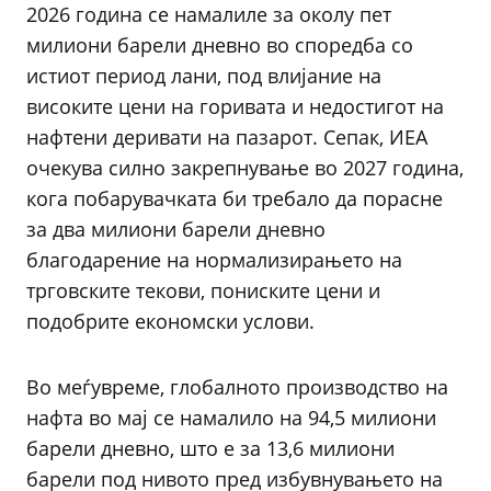
2026 година се намалиле за околу пет
милиони барели дневно во споредба со
истиот период лани, под влијание на
високите цени на горивата и недостигот на
нафтени деривати на пазарот. Сепак, ИЕА
очекува силно закрепнување во 2027 година,
кога побарувачката би требало да порасне
за два милиони барели дневно
благодарение на нормализирањето на
трговските текови, пониските цени и
подобрите економски услови.
Во меѓувреме, глобалното производство на
нафта во мај се намалило на 94,5 милиони
барели дневно, што е за 13,6 милиони
барели под нивото пред избувнувањето на