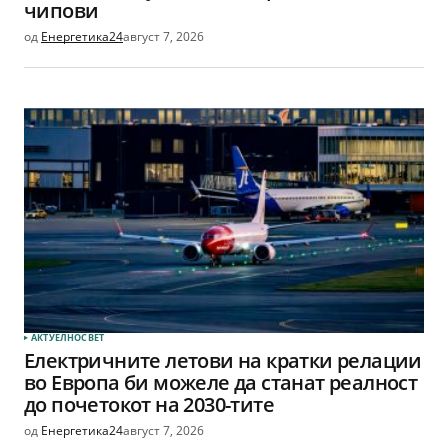
чипови
од
Енергетика24
август 7, 2026
АКТУЕЛНО
СВЕТ
Електричните летови на кратки релации
во Европа би можеле да станат реалност
до почетокот на 2030-тите
од
Енергетика24
август 7, 2026