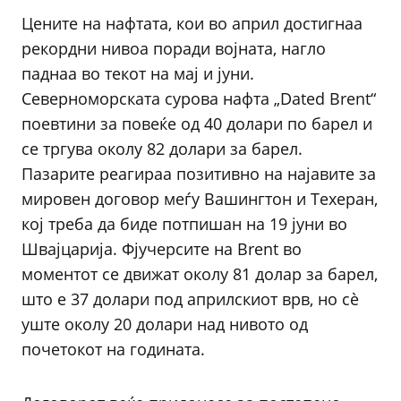
Цените на нафтата, кои во април достигнаа
рекордни нивоа поради војната, нагло
паднаа во текот на мај и јуни.
Северноморската сурова нафта „Dated Brent“
поевтини за повеќе од 40 долари по барел и
се тргува околу 82 долари за барел.
Пазарите реагираа позитивно на најавите за
мировен договор меѓу Вашингтон и Техеран,
кој треба да биде потпишан на 19 јуни во
Швајцарија. Фјучерсите на Brent во
моментот се движат околу 81 долар за барел,
што е 37 долари под априлскиот врв, но сè
уште околу 20 долари над нивото од
почетокот на годината.