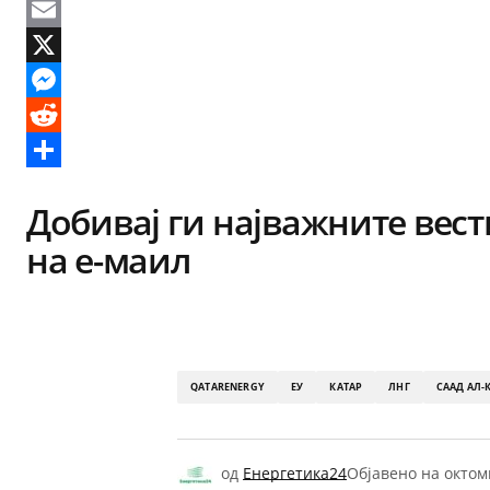
Facebook
Email
X
Messenger
Reddit
Share
Добивај ги најважните вест
на е-маил
QATARENERGY
ЕУ
КАТАР
ЛНГ
СААД АЛ-
од
Енергетика24
Објавено на
октом