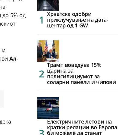
на
Хрватска одобри
 до 5% од
приклучување на дата-
искиот
центар од 1 GW
 и
јави
Ал-
Трамп воведува 15%
царина за
полисилициумот за
соларни панели и чипови
дека
Електричните летови на
кратки релации во Европа
би можеле да станат