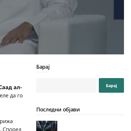
Барај
Барај
Саад ал-
еле да го
Последни објави
грижа
. Според