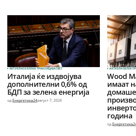
АКТУЕЛНО
ЗЕЛЕНА ТРАНЗИЦИЈА
СВЕТ
АКТУЕЛНО
ЕЛЕКТР
Италија ќе издвојува
Wood Ma
дополнителни 0,6% од
имаат н
БДП за зелена енергија
домашен
произво
од
Енергетика24
август 7, 2026
инверто
година
од
Енергетика2