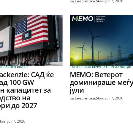
од
Енергетика24
август 7, 2026
ИЧНА ЕНЕРГИЈА
СВЕТ
АКТУЕЛНО
ЕЛЕКТРИЧНА ЕНЕРГИЈА
МАКЕДОН
ckenzie: САД ќе
МЕМО: Ветерот
ад 100 GW
доминираше меѓу
 капацитет за
јули
дство на
од
Енергетика24
август 7, 2026
ри до 2027
4
август 7, 2026