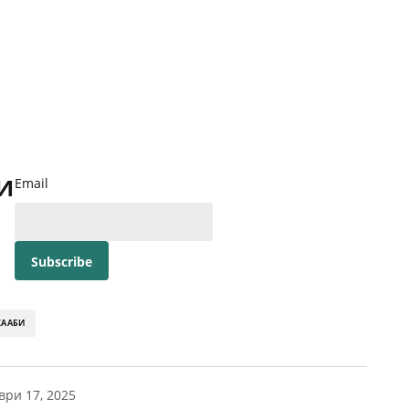
и
Email
КААБИ
ври 17, 2025