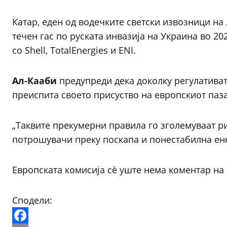
Катар, еден од водечките светски извозници на
течен гас по руската инвазија на Украина во 2
со Shell, TotalEnergies и ENI.
Ал-Кааби
предупреди дека доколку регулативат
преиспита своето присуство на европскиот паз
„Таквите прекумерни правила го зголемуваат риз
потрошувачи преку поскапа и понестабилна ене
Европската комисија сè уште нема коментар на
Сподели: