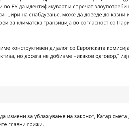
ии во ЕУ да идентификуваат и спречат злоупотреби 
синџири на снабдување, може да доведе до казни и
ви за климатска транзиција во согласност со Пар
име конструктивен дијалог со Европската комисија
ктива, но досега не добивме никаков одговор,“ из
да измени за ублажување на законот, Катар смета 
те главни грижи.