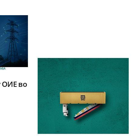
ИЈА
 ОИЕ во