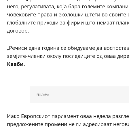
него, регулативата, која бара големите компан
човековите права и еколошки штети во своите 
глобалните приходи за фирми што немаат плано
договор.
„Речиси една година се обидуваме да воспостав
земјите-членки околу последиците од оваа дире
Кааби
.
РЕКЛАМА
Иако Европскиот парламент оваа недела разгле
предложените промени не ги адресираат негови