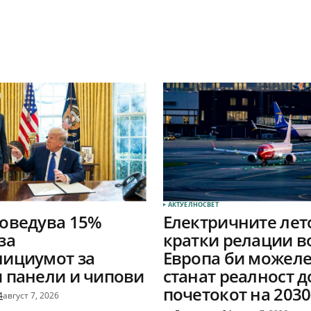
АКТУЕЛНО
СВЕТ
оведува 15%
Електричните лет
за
кратки релации в
лициумот за
Европа би можеле
 панели и чипови
станат реалност д
почетокот на 2030
4
август 7, 2026