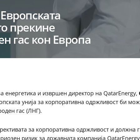
 Европската
го прекине
ен гас кон Европа
за енергетика и извршен директор на QatarEnergy,
ропската унија за корпоративна одржливост би мож
оден гас (ЛНГ).
ирективата за корпоративна одржливост и должна 
сериозен ризик за државната компанија QatarEnergy