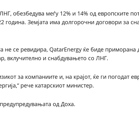
 ЛНГ, обезбедува меѓу 12% и 14% од европските по
022 година. Земјата има долгорочни договори за с
а не се ревидира, QatarEnergy ќе биде приморана 
ар, вклучително и снабдувањето со ЛНГ.
икот за компаниите и, на крајот, ќе ги погодат е
ргија,“ рече катарскиот министер.
 предупредувањата од Доха.