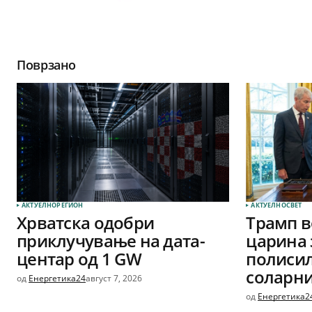
Поврзано
АКТУЕЛНО
РЕГИОН
АКТУЕЛНО
СВЕТ
Хрватска одобри
Трамп в
приклучување на дата-
царина 
центар од 1 GW
полиси
соларни
од
Енергетика24
август 7, 2026
од
Енергетика2