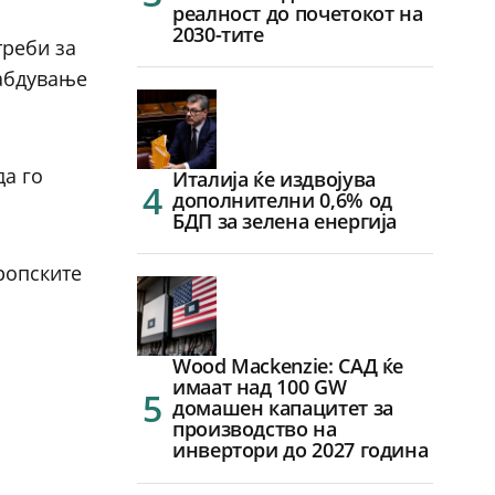
реалност до почетокот на
2030-тите
треби за
набдување
да го
Италија ќе издвојува
дополнителни 0,6% од
БДП за зелена енергија
вропските
Wood Mackenzie: САД ќе
имаат над 100 GW
домашен капацитет за
производство на
инвертори до 2027 година