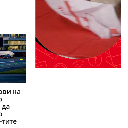
ови на
о
 да
о
-тите