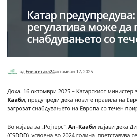
Катар предупредува:
регулатива може да 
снабдувањето со теч
од
Енергетика24
октомври 17, 2025
Доха. 16 октомври 2025 – Катарскиот министер 
Кааби
, предупреди дека новите правила на Ев
загрозат снабдувањето на Европа со течен прир
Во изјава за „Ројтерс“,
Ал
–
Кааби
изјави дека Д
(CSDDD), усвоена во 2024 година, претставува 