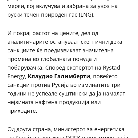
мерки, кој вклучува и забрана за увоз на
руски течен природен гас (LNG).
И покрај растот на цените, дел од
аналитичарите остануваат скептични дека
санкциите ќе предизвикаат значителна
промена во глобалната понуда и
побарувачка. Според експертот на Rystad
Energy,
Клаудио Галимберти
, повеќето
санкции против Русија во изминатите три
години не успеале суштински да ја намалат
нејзината нафтена продукција или
приходите.
Од друга страна, министерот за енергетика
на Кувајт изјави дека ОПЕК е подготвен да ја