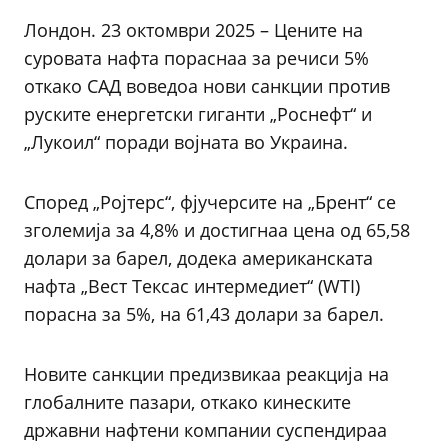
Лондон. 23 октомври 2025 – Цените на
суровата нафта пораснаа за речиси 5%
откако САД воведоа нови санкции против
руските енергетски гиганти „Роснефт“ и
„Лукоил“ поради војната во Украина.
Според „Ројтерс“, фјучерсите на „Брент“ се
зголемија за 4,8% и достигнаа цена од 65,58
долари за барел, додека американската
нафта „Вест Тексас интермедиет“ (WTI)
порасна за 5%, на 61,43 долари за барел.
Новите санкции предизвикаа реакција на
глобалните пазари, откако кинеските
државни нафтени компании суспендираа