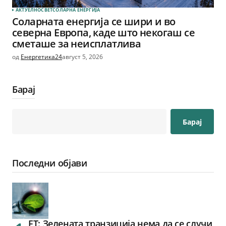
АКТУЕЛНО
СВЕТ
СОЛАРНА EНЕРГИЈА
Соларната енергија се шири и во
северна Европа, каде што некогаш се
сметаше за неисплатлива
од
Енергетика24
август 5, 2026
Барај
Барај
Последни објави
FT: Зелената транзиција нема да се случи