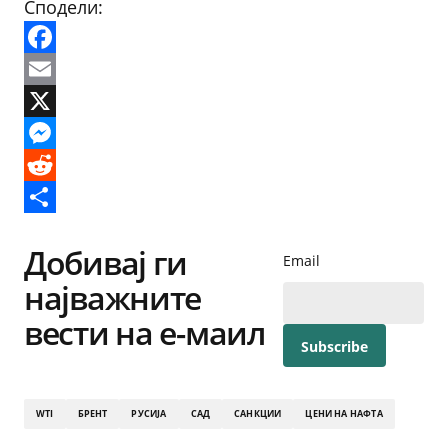
Сподели:
Facebook
Email
X
Messenger
Reddit
Share
Добивај ги
Email
најважните
вести на е-маил
WTI
БРЕНТ
РУСИЈА
САД
САНКЦИИ
ЦЕНИ НА НАФТА