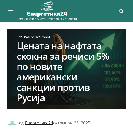
АКТУЕЛНО
НАФТА
СВЕТ
Цената на нафтата
скокна за речиси 5%
по новите
американски
санкции против
Русија
од
Енергетика24
октомври 23, 2025