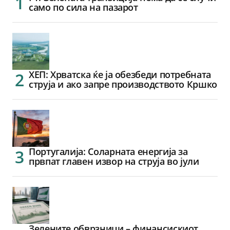
само по сила на пазарот
ХЕП: Хрватска ќе ја обезбеди потребната
струја и ако запре производството Кршко
Португалија: Соларната енергија за
првпат главен извор на струја во јули
Зелените обврзници – финансискиот