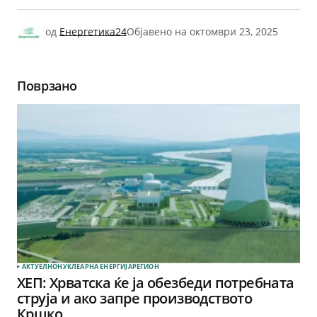
од
Енергетика24
Објавено на
октомври 23, 2025
Поврзано
АКТУЕЛНО
НУКЛЕАРНА ЕНЕРГИЈА
РЕГИОН
ХЕП: Хрватска ќе ја обезбеди потребната
струја и ако запре производството
Кршко