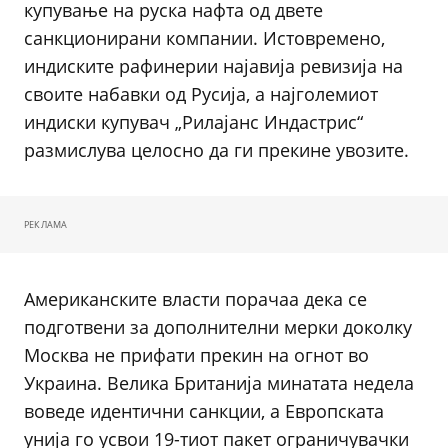
купување на руска нафта од двете
санкционирани компании. Истовремено,
индиските рафинерии најавија ревизија на
своите набавки од Русија, а најголемиот
индиски купувач „Рилајанс Индастрис“
размислува целосно да ги прекине увозите.
РЕКЛАМА
Американските власти порачаа дека се
подготвени за дополнителни мерки доколку
Москва не прифати прекин на огнот во
Украина. Велика Британија минатата недела
воведе идентични санкции, а Европската
унија го усвои 19-тиот пакет ограничувачки