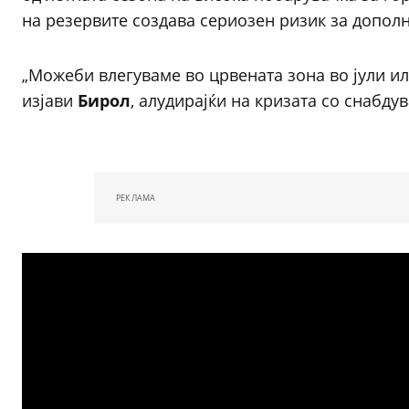
на резервите создава сериозен ризик за допол
„Можеби влегуваме во црвената зона во јули ил
изјави
Бирол
, алудирајќи на кризата со снабду
РЕКЛАМА