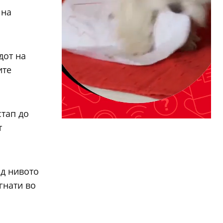
 на
дот на
ите
стап до
т
ад нивото
гнати во