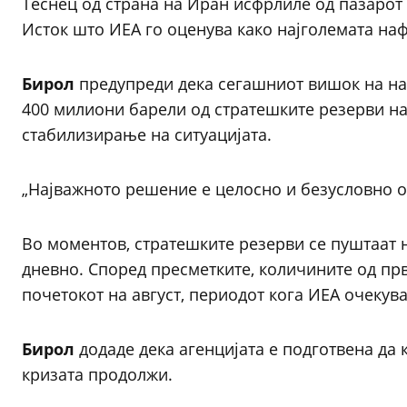
Теснец од страна на Иран исфрлиле од пазарот
Исток што ИЕА го оценува како најголемата наф
Бирол
предупреди дека сегашниот вишок на на
400 милиони барели од стратешките резерви на 
стабилизирање на ситуацијата.
„Најважното решение е целосно и безусловно от
Во моментов, стратешките резерви се пуштаат н
дневно. Според пресметките, количините од пр
почетокот на август, периодот кога ИЕА очекува
Бирол
додаде дека агенцијата е подготвена да
кризата продолжи.