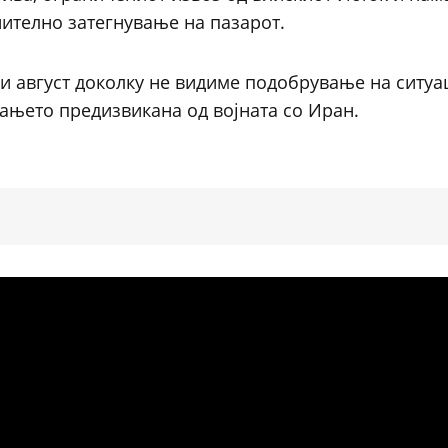
нително затегнување на пазарот.
и август доколку не видиме подобрување на ситуац
вањето предизвикана од војната со Иран.