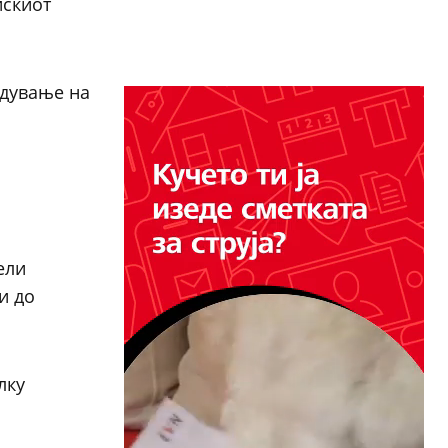
искиот
одување на
ели
и до
лку