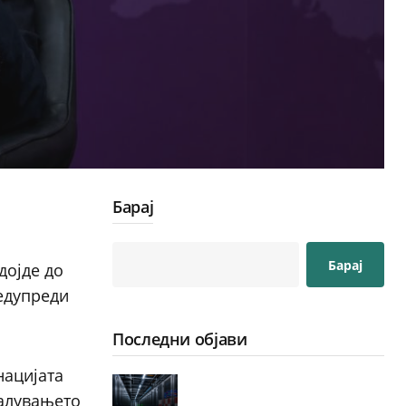
Барај
Барај
дојде до
редупреди
Последни објави
нацијата
малувањето