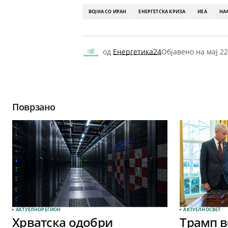
ВОЈНА СО ИРАН
ЕНЕРГЕТСКА КРИЗА
ИЕА
НА
од
Енергетика24
Објавено на
мај 22
Поврзано
АКТУЕЛНО
РЕГИОН
АКТУЕЛНО
СВЕТ
Хрватска одобри
Трамп в