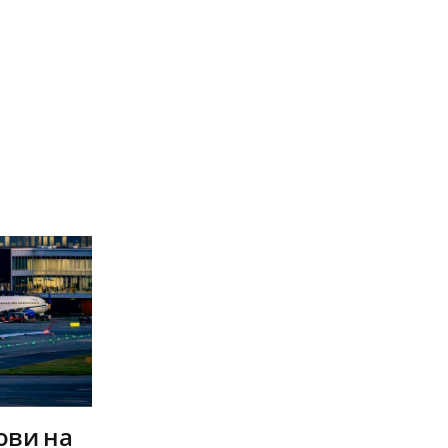
ови на