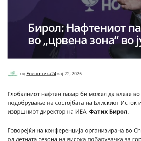
Бирол: Нафтениот па
во „црвена зона“ во ј
од
Енергетика24
мај 22, 2026
Глобалниот нафтен пазар би можел да влезе во „
подобрување на состојбата на Блискиот Исток 
извршниот директор на ИЕА,
Фатих Бирол
.
Говорејќи на конференција организирана во C
од летната сезона на висока побарувачка за го