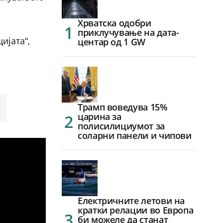
Хрватска одобри
приклучување на дата-
ијата“,
центар од 1 GW
Трамп воведува 15%
царина за
полисилициумот за
соларни панели и чипови
Електричните летови на
кратки релации во Европа
би можеле да станат