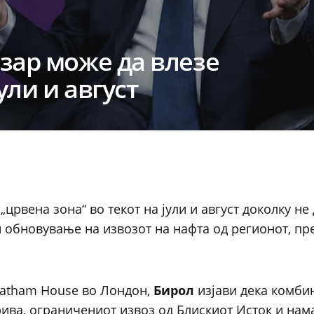
зар може да влезе
ули и август
црвена зона“ во текот на јули и август доколку не 
и обновување на извозот на нафта од регионот, п
hatham House во Лондон,
Бирол
изјави дека комби
рива, ограничениот извоз од Блискиот Исток и на