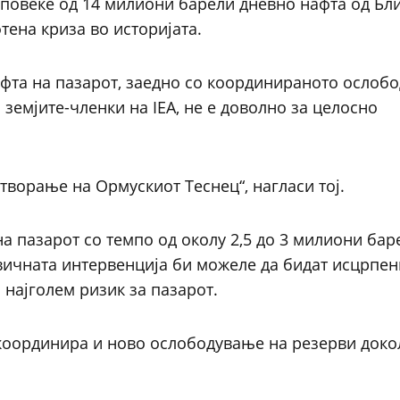
 повеќе од 14 милиони барели дневно нафта од Бл
тена криза во историјата.
фта на пазарот, заедно со координираното ослоб
земјите-членки на IEA, не е доволно за целосно
ворање на Ормускиот Теснец“, нагласи тој.
а пазарот со темпо од околу 2,5 до 3 милиони бар
вичната интервенција би можеле да бидат исцрпен
 најголем ризик за пазарот.
 координира и ново ослободување на резерви доко