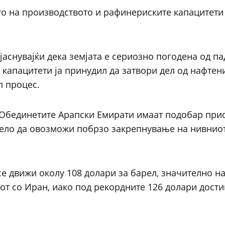
о на производството и рафинериските капацитети
бјаснувајќи дека земјата е сериозно погодена од па
 капацитети ја принудил да затвори дел од нафтен
п процес.
и Обединетите Арапски Емирати имаат подобар при
ело да овозможи побрзо закрепнување на нивнио
се движи околу 108 долари за барел, значително н
от со Иран, иако под рекордните 126 долари дости