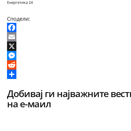
Енергетика 24
Сподели:
Facebook
Email
X
Messenger
Reddit
Share
Добивај ги најважните вест
на е-маил