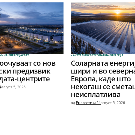
ИЧНА ЕНЕРГИЈА
СВЕТ
АКТУЕЛНО
СВЕТ
СОЛАРНА EНЕРГИЈА
соочуваат со нов
Соларната енергиј
ски предизвик
шири и во северн
дата-центрите
Европа, каде што
некогаш се смета
4
август 5, 2026
неисплатлива
од
Енергетика24
август 5, 2026