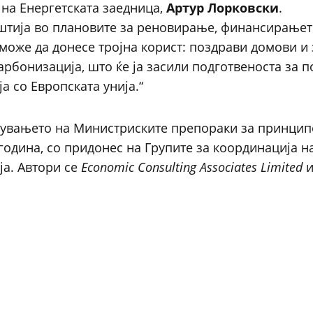
 на Енергетската заедница,
Артур Лорковски
.
аштија во плановите за реновирање, финансирањет
може да донесе тројна корист: поздрави домови и 
арбонизација, што ќе ја засили подготвеноста за 
а со Европската унија.“
едувањето на Министриските препораки за принцип
 година, со придонес на Групите за координација н
ја. Автори се
Economic Consulting Associates Limited