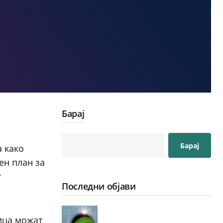
Барај
Барај
а како
ен план за
т
Последни објави
ница можат