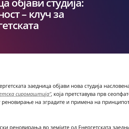
а објави студија:
ост – клуч за
гетската
ергетската заедница објави нова студија насловен
гетска сиромаштија“
, која претставува прв сеопфат
у реновирање на зградите и примена на принципо
тски реновирања во земјите од Енергетската заед