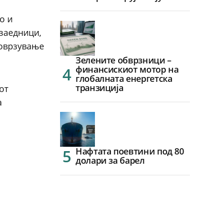
о и
заедници,
поврзување
Зелените обврзници –
финансискиот мотор на
глобалната енергетска
транзиција
от
а
и
Нафтата поевтини под 80
долари за барел