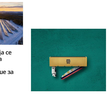
а се
а
ше за