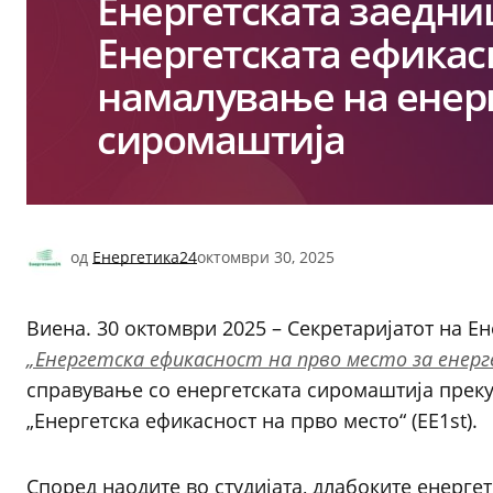
Енергетската заедниц
Енергетската ефикасн
намалување на енер
сиромаштија
од
Енергетика24
октомври 30, 2025
Виена. 30 октомври 2025 – Секретаријатот на Ен
„Енергетска ефикасност на прво место за енер
справување со енергетската сиромаштија прек
„Енергетска ефикасност на прво место“ (EE1st).
Според наодите во студијата, длабоките енерге