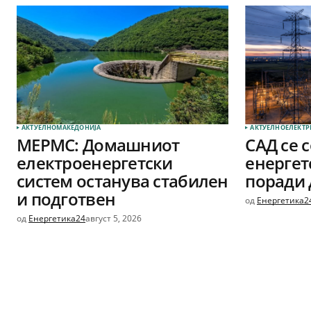
АКТУЕЛНО
МАКЕДОНИЈА
АКТУЕЛНО
ЕЛЕКТР
МЕРМС: Домашниот
САД се 
електроенергетски
енергет
систем останува стабилен
поради 
и подготвен
од
Енергетика2
од
Енергетика24
август 5, 2026