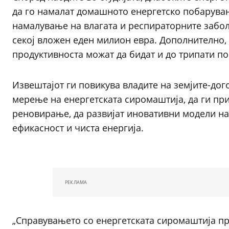
да го намалат домашното енергетско побарување
намалување на влагата и респираторните заболу
секој вложен еден милион евра. Дополнително,
продуктивноста можат да бидат и до трипати п
Извештајот ги повикува владите на земјите-дог
мерење на енергетската сиромаштија, да ги пр
реновирање, да развијат иновативни модели на
ефикасност и чиста енергија.
РЕКЛАМА
„Справувањето со енергетската сиромаштија пр