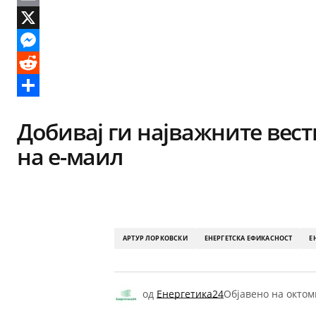
Email
X
Messenger
Reddit
Share
Добивај ги најважните вест
на е-маил
АРТУР ЛОРКОВСКИ
ЕНЕРГЕТСКА ЕФИКАСНОСТ
Е
од
Енергетика24
Објавено на
октом