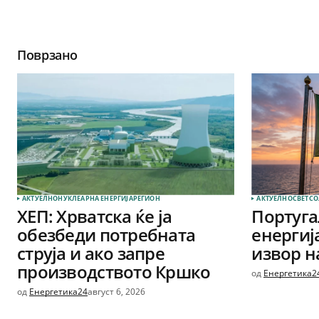
Поврзано
АКТУЕЛНО
НУКЛЕАРНА ЕНЕРГИЈА
РЕГИОН
АКТУЕЛНО
СВЕТ
СО
ХЕП: Хрватска ќе ја
Португа
обезбеди потребната
енергиј
струја и ако запре
извор на
производството Кршко
од
Енергетика2
од
Енергетика24
август 6, 2026