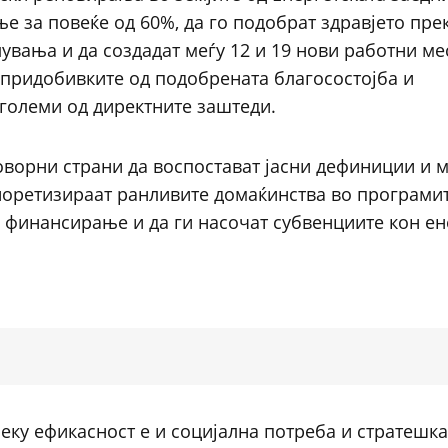
 за повеќе од 60%, да го подобрат здравјето пре
вања и да создадат меѓу 12 и 19 нови работни ме
 придобивките од подобрената благосостојба и
оголеми од директните заштеди.
оворни страни да воспостават јасни дефиниции и м
иоретизираат ранливите домаќинства во програмит
 финансирање и да ги насочат субвенциите кон ен
еку ефикасност е и социјална потреба и стратешка