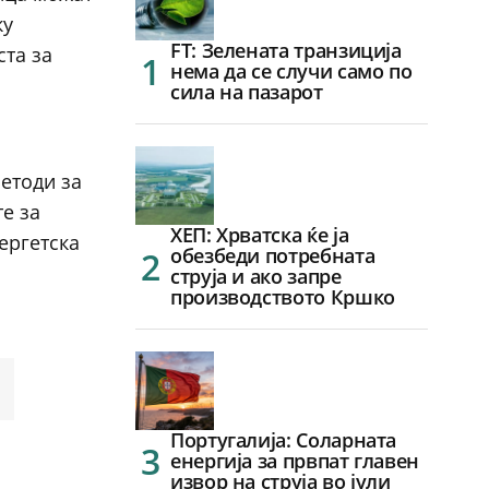
ку
FT: Зелената транзиција
ста за
нема да се случи само по
сила на пазарот
етоди за
е за
ХЕП: Хрватска ќе ја
ергетска
обезбеди потребната
струја и ако запре
производството Кршко
Португалија: Соларната
енергија за првпат главен
извор на струја во јули