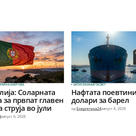
ЛАРНА EНЕРГИЈА
АКТУЕЛНО
НАФТА
СВЕТ
лија: Соларната
Нафтата поевтини
а за првпат главен
долари за барел
 струја во јули
од
Енергетика24
август 6, 2026
4
август 6, 2026