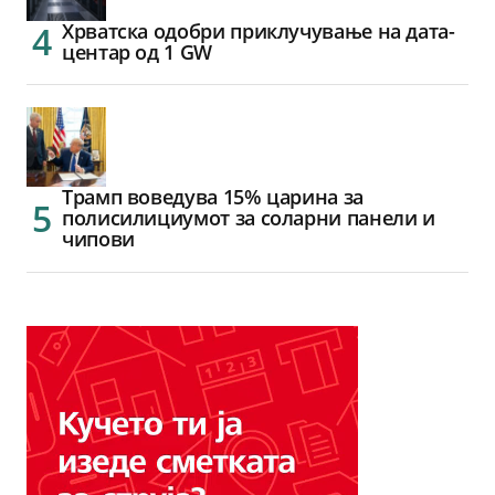
Хрватска одобри приклучување на дата-
центар од 1 GW
Трамп воведува 15% царина за
полисилициумот за соларни панели и
чипови