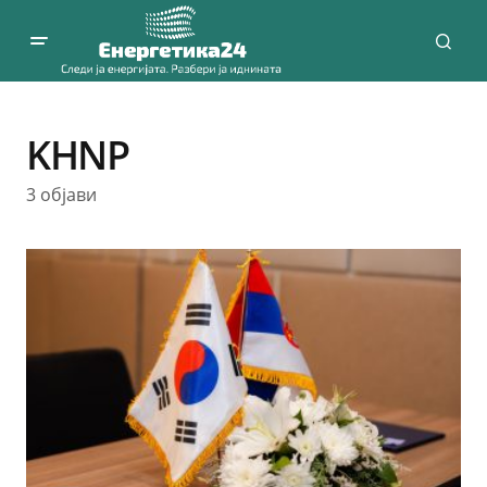
KHNP
3 објави