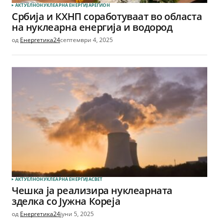
АКТУЕЛНО
НУКЛЕАРНА ЕНЕРГИЈА
РЕГИОН
Србија и КХНП соработуваат во областа
на нуклеарна енергија и водород
од
Енергетика24
септември 4, 2025
АКТУЕЛНО
НУКЛЕАРНА ЕНЕРГИЈА
СВЕТ
Чешка ја реализира нуклеарната
зделка со Јужна Кореја
од
Енергетика24
јуни 5, 2025