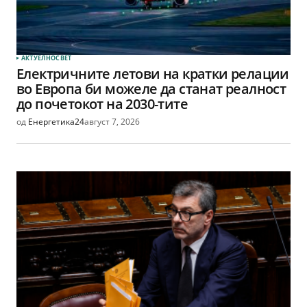
АКТУЕЛНО
СВЕТ
Електричните летови на кратки релации
во Европа би можеле да станат реалност
до почетокот на 2030-тите
од
Енергетика24
август 7, 2026