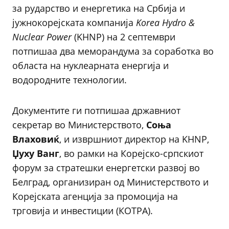
за рударство и енергетика на Србија и
јужнокорејската компанија
Korea Hydro &
Nuclear Power
(KHNP) на 2 септември
потпишаа два меморандума за соработка во
областа на нуклеарната енергија и
водородните технологии.
Документите ги потпишаа државниот
секретар во Министерството,
Соња
Влаховиќ
, и извршниот директор на KHNP,
Џуху Ванг
, во рамки на Корејско-српскиот
форум за стратешки енергетски развој во
Белград, организиран од Министерството и
Корејската агенција за промоција на
трговија и инвестиции (КОТРА).