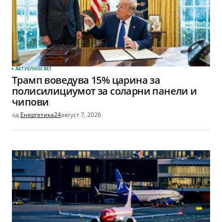
АКТУЕЛНО
СВЕТ
Трамп воведува 15% царина за
полисилициумот за соларни панели и
чипови
од
Енергетика24
август 7, 2026