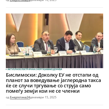
АКТУЕЛНО
ЕЛЕКТРИЧНА ЕНЕРГИЈА
МАКЕДОНИЈА
Бислимоски: Доколку ЕУ не отстапи од
планот за воведување јаглеродна такса
ќе се случи тргување со струја само
помеѓу земји кои не се членки
од
Енергетика24
декември 15, 2025