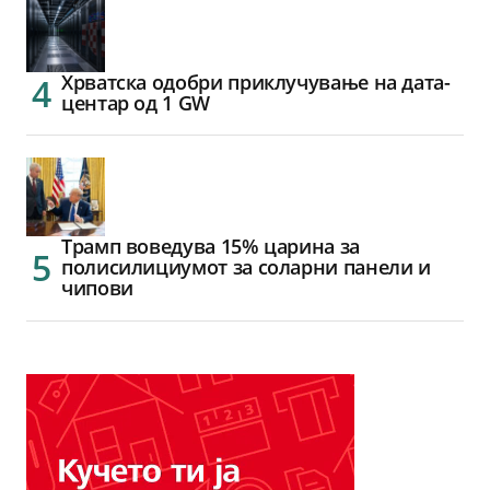
Хрватска одобри приклучување на дата-
центар од 1 GW
Трамп воведува 15% царина за
полисилициумот за соларни панели и
чипови