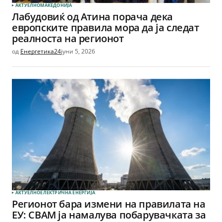
АКТУЕЛНО
МАКЕДОНИЈА
Лабудовиќ од Атина порача дека
европските правила мора да ја следат
реалноста на регионот
од
Енергетика24
јуни 5, 2026
АКТУЕЛНО
ЕЛЕКТРИЧНА ЕНЕРГИЈА
Регионот бара измени на правилата на
ЕУ: CBAM ја намалува побарувачката за