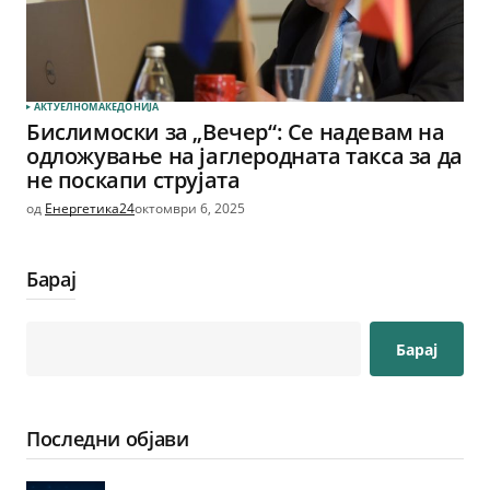
АКТУЕЛНО
МАКЕДОНИЈА
Бислимоски за „Вечер“: Се надевам на
одложување на јаглеродната такса за да
не поскапи струјата
од
Енергетика24
октомври 6, 2025
Барај
Барај
Последни објави