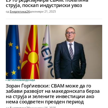
струја, поскап индустриски увоз
од
Енергетика24
декември 21, 2025
АКТУЕЛНО
МАКЕДОНИЈА
Зоран Ѓорѓиевски: CBAM може да го
забави развојот на македонската берза
на струја и зелените инвестиции ако
нема соодветен преоден период
од
Енергетика24
декември 16, 2025