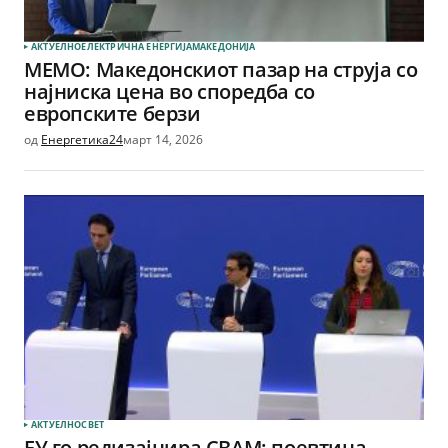
АКТУЕЛНО
ЕЛЕКТРИЧНА ЕНЕРГИЈА
МАКЕДОНИЈА
МЕМО: Македонскиот пазар на струја со
најниска цена во споредба со
европските берзи
од
Енергетика24
март 14, 2026
АКТУЕЛНО
СВЕТ
ЕУ го редизајнира CBAM: поевтина