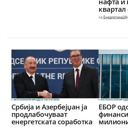
нафта и 
квартал 
од
Енергетика24
АКТУЕЛНО
ПРИРОДЕН ГАС
РЕГИОН
АКТУЕЛНО
ПРИРОДЕ
Србија и Азербејџан ја
ЕБОР од
продлабочуваат
финанси
енергетската соработка
милиони