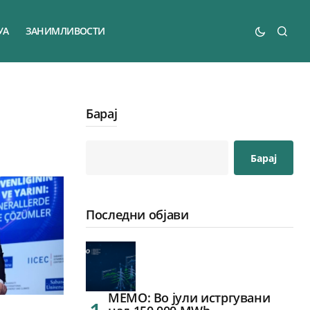
УА
ЗАНИМЛИВОСТИ
Барај
Барај
Последни објави
МЕМО: Во јули истргувани