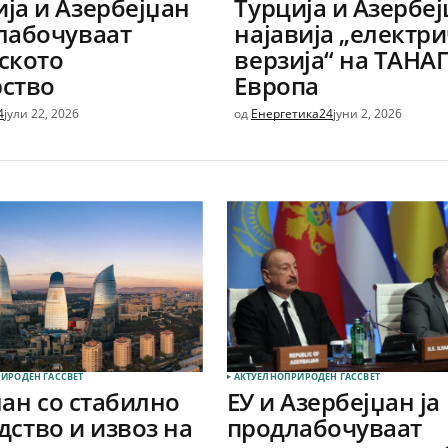
ја и Азербејџан
Турција и Азербе
лабочуваат
најавија „електр
ското
верзија“ на ТАНА
рство
Европа
4
јули 22, 2026
од
Енергетика24
јуни 2, 2026
ИРОДЕН ГАС
СВЕТ
АКТУЕЛНО
ПРИРОДЕН ГАС
СВЕТ
џан со стабилно
ЕУ и Азербејџан ја
ство и извоз на
продлабочуваат