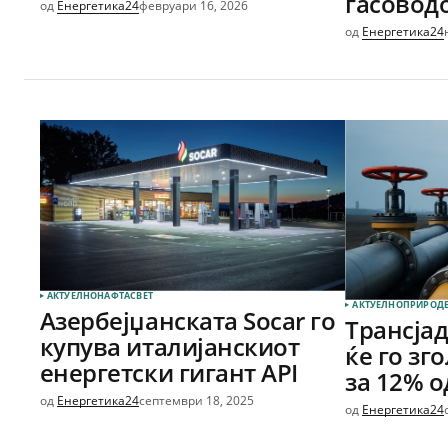
гасовод
од
Енергетика24
февруари 16, 2026
од
Енергетика24
АКТУЕЛНО
НАФТА
СВЕТ
АКТУЕЛНО
ПРИРОДЕ
Азербејџанската Socar го
Трансја
купува италијанскиот
ќе го зг
енергетски гигант API
за 12% о
од
Енергетика24
септември 18, 2025
од
Енергетика24