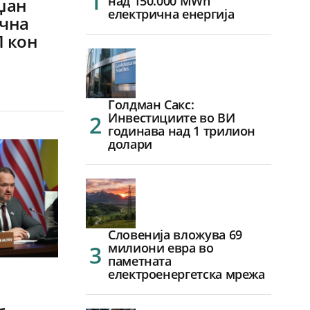
над 150.000 MWh
јџан
електрична енергија
ична
П кон
Голдман Сакс:
Инвестициите во ВИ
годинава над 1 трилион
долари
Словенија вложува 69
милиони евра во
паметната
електроенергетска мрежа