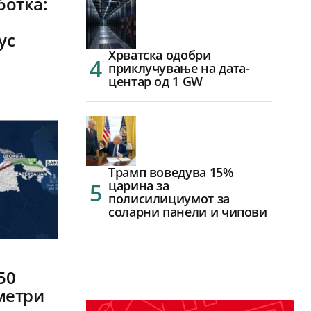
ботка:
ус
Хрватска одобри
приклучување на дата-
центар од 1 GW
Трамп воведува 15%
царина за
полисилициумот за
соларни панели и чипови
50
метри