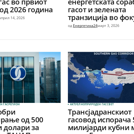
гас во првиот
енергетската сора
од 2026 година
гасот и зелената
транзиција во фок
април 14, 2026
од
Енергетика24
март 3, 2026
Н ГАС
РЕГИОН
АКТУЕЛНО
ПРИРОДЕН ГАС
СВЕТ
обри
Трансјадранскиот
рање од 500
гасовод испорача 
 долари за
милијарди кубни 