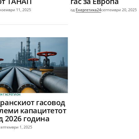
от ТАНАП
гас за Европа
ноември 11, 2025
од
Енергетика24
септември 20, 2025
Н ГАС
РЕГИОН
дранскиот гасовод
олеми капацитетот
д 2026 година
септември 1, 2025