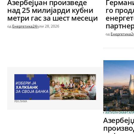
Азербејџан произведе
Германи
над 25 милијарди кубни
го прод
метри гас за шест месеци
енергет
партне
од
Енергетика24
јули 28, 2026
од
Енергетика2
РЕКЛАМА
АКТУЕЛНО
НАФТА
ПР
Азербеј
производ