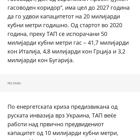
гасоводен коридор“, има цел до 2027 година
да го удвои капацитетот на 20 милијарди
кубни метри годишно. Од стартот во 2020
година, преку TAП се испорачани 50
милијарди кубни метри гас – 41,7 милијарди
кон Италија, 4,8 милијарди кон Грција и 3,2
милијарди кон Бугарија.
РЕКЛАМА
По енергетската криза предизвикана од
руската инвазија врз Украина, TAП веќе
работи над првично предвидениот
капацитет од 10 милијарди кубни метри,