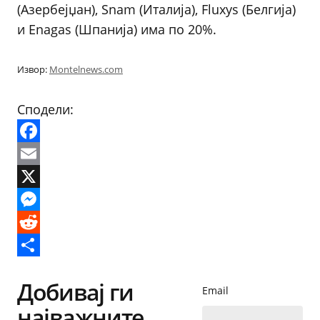
(Азербејџан), Snam (Италија), Fluxys (Белгија)
и Enagas (Шпанија) има по 20%.
Извор:
Montelnews.com
Сподели:
Facebook
Email
X
Messenger
Reddit
Share
Добивај ги
Email
најважните