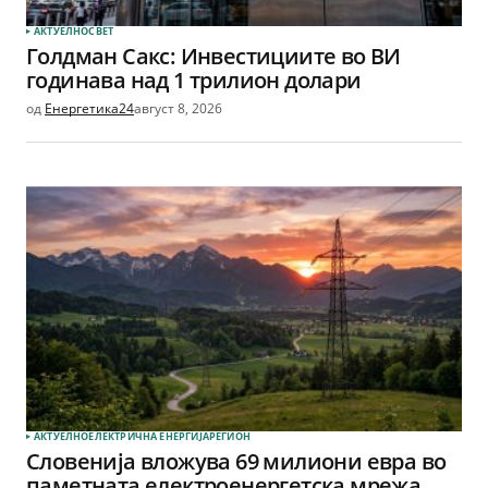
АКТУЕЛНО
СВЕТ
Голдман Сакс: Инвестициите во ВИ
годинава над 1 трилион долари
од
Енергетика24
август 8, 2026
АКТУЕЛНО
ЕЛЕКТРИЧНА ЕНЕРГИЈА
РЕГИОН
Словенија вложува 69 милиони евра во
паметната електроенергетска мрежа