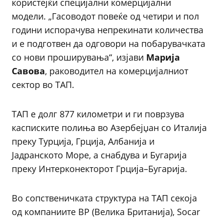
користејќи специјални комерцијални
модели. „Гасоводот повеќе од четири и пол
години испорачува непрекинати количества
и е подготвен да одговори на побарувачката
со нови проширувања“, изјави
Марија
Савова
, раководител на комерцијалниот
сектор во ТАП.
TAП е долг 877 километри и ги поврзува
касписките полиња во Азербејџан со Италија
преку Турција, Грција, Албанија и
Јадранското Море, а снабдува и Бугарија
преку Интерконекторот Грција–Бугарија.
Во сопственичката структура на TAП секоја
од компаниите BP (Велика Британија), Socar