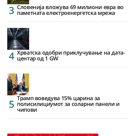
Словенија вложува 69 милиони евра во
паметната електроенергетска мрежа
Хрватска одобри приклучување на дата-
центар од 1 GW
Трамп воведува 15% царина за
полисилициумот за соларни панели и
чипови