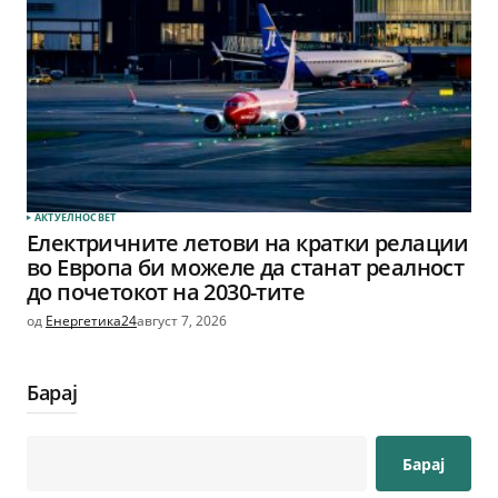
АКТУЕЛНО
СВЕТ
Електричните летови на кратки релации
во Европа би можеле да станат реалност
до почетокот на 2030-тите
од
Енергетика24
август 7, 2026
Барај
Барај