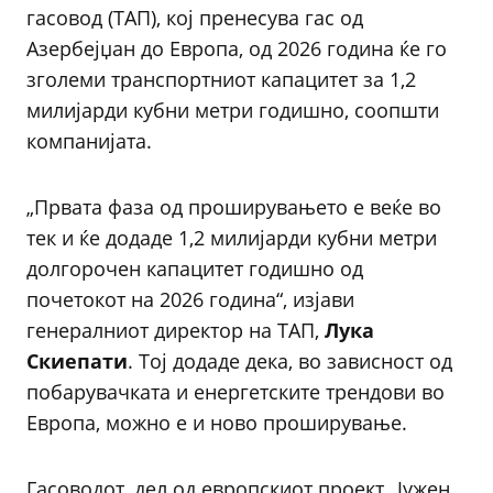
гасовод (TAП), кој пренесува гас од
Азербејџан до Европа, од 2026 година ќе го
зголеми транспортниот капацитет за 1,2
милијарди кубни метри годишно, соопшти
компанијата.
„Првата фаза од проширувањето е веќе во
тек и ќе додаде 1,2 милијарди кубни метри
долгорочен капацитет годишно од
почетокот на 2026 година“, изјави
генералниот директор на TAП,
Лука
Скиепати
. Тој додаде дека, во зависност од
побарувачката и енергетските трендови во
Европа, можно е и ново проширување.
Гасоводот, дел од европскиот проект „Јужен