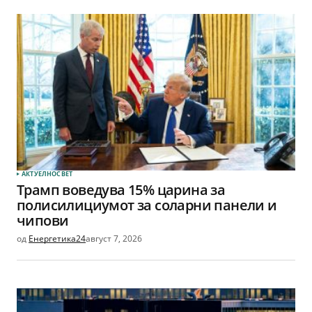
АКТУЕЛНО
СВЕТ
Трамп воведува 15% царина за
полисилициумот за соларни панели и
чипови
од
Енергетика24
август 7, 2026