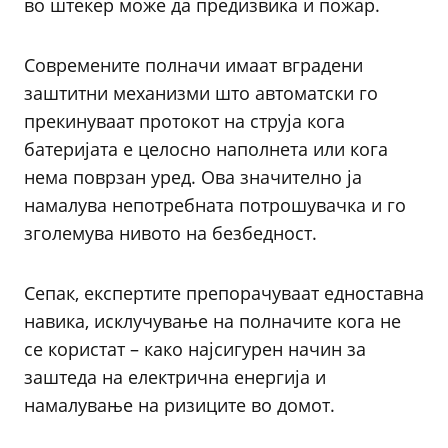
во штекер може да предизвика и пожар.
Современите полначи имаат вградени
заштитни механизми што автоматски го
прекинуваат протокот на струја кога
батеријата е целосно наполнета или кога
нема поврзан уред. Ова значително ја
намалува непотребната потрошувачка и го
зголемува нивото на безбедност.
Сепак, експертите препорачуваат едноставна
навика, исклучување на полначите кога не
се користат – како најсигурен начин за
заштеда на електрична енергија и
намалување на ризиците во домот.