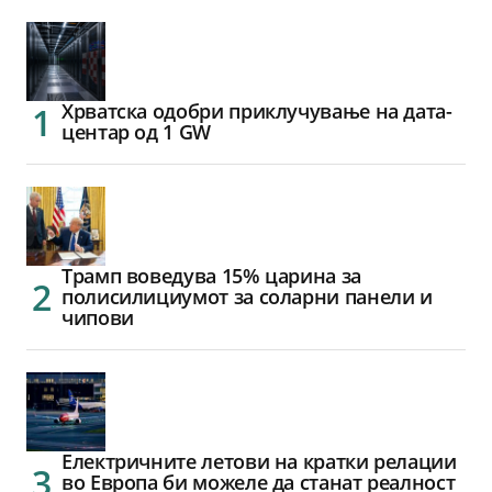
Хрватска одобри приклучување на дата-
центар од 1 GW
Трамп воведува 15% царина за
полисилициумот за соларни панели и
чипови
Електричните летови на кратки релации
во Европа би можеле да станат реалност