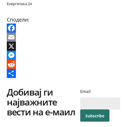
Енергетика 24
Сподели:
Facebook
Email
X
Messenger
Reddit
Share
Добивај ги
Email
најважните
вести на е-маил