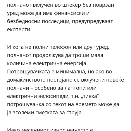
полначот вклучен во штекер без поврзан
уред може да има финансиски и
безбедносни последици, предупредуваат
експерти.
И кога не полни телефон или друг уред,
полначот продолжува да троши мала
количина електрична енергија.
Потрошувачката е минимална, но ако во
домаќинството постојано се вклучени повеќе
полначи – особено за лаптопи или
електрични велосипеди, т.н. „тивка“
потрошувачка со текот на времето може да
ја зголеми сметката за струја.
Иако месечниот износ најчесто е