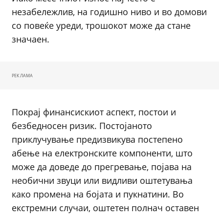
незабележлив, на годишно ниво и во домови
со повеќе уреди, трошокот може да стане
значаен.
РЕКЛАМА
Покрај финансискиот аспект, постои и
безбедносен ризик. Постојаното
приклучување предизвикува постепено
абење на електронските компоненти, што
може да доведе до прегревање, појава на
необични звуци или видливи оштетувања
како промена на бојата и пукнатини. Во
екстремни случаи, оштетен полнач оставен