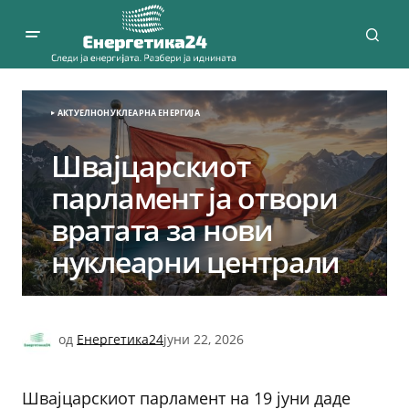
АКТУЕЛНО
НУКЛЕАРНА ЕНЕРГИЈА
Швајцарскиот
парламент ја отвори
вратата за нови
нуклеарни централи
од
Енергетика24
јуни 22, 2026
Швајцарскиот парламент на 19 јуни даде