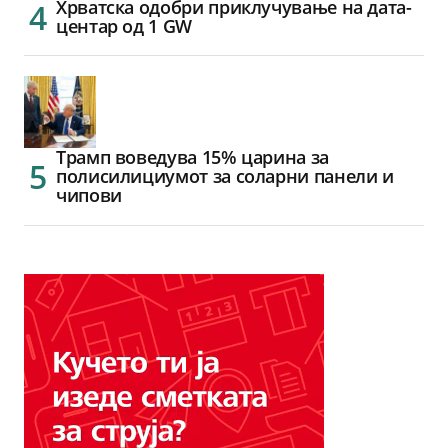
Хрватска одобри приклучување на дата-
центар од 1 GW
Трамп воведува 15% царина за
полисилициумот за соларни панели и
чипови