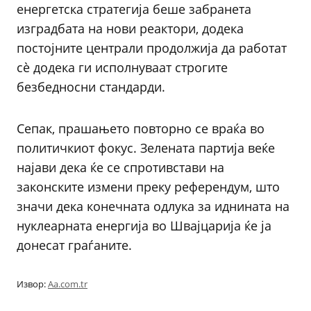
енергетска стратегија беше забранета
изградбата на нови реактори, додека
постојните централи продолжија да работат
сè додека ги исполнуваат строгите
безбедносни стандарди.
Сепак, прашањето повторно се враќа во
политичкиот фокус. Зелената партија веќе
најави дека ќе се спротивстави на
законските измени преку референдум, што
значи дека конечната одлука за иднината на
нуклеарната енергија во Швајцарија ќе ја
донесат граѓаните.
Извор:
Aa.com.tr