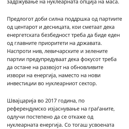
задржување на нуклеарната опција на маса.
Предлогот доби силна поддршка од партиите
од центарот и десницата, кои сметаат дека
енергетската безбедност треба да биде еден
од главните приоритети на државата.
Наспроти нив, левичарските и зелените
партии предупредуваат дека фокусот треба
да остане на развојот на обновливите
извори на енергија, наместо на нови
инвестиции во нуклеарниот сектор.
Швајцарија во 2017 година, по
референдумско изјаснување на граѓаните,
одлучи постепено да се откаже од
нуклеарната енергија. Со тогаш усвоената