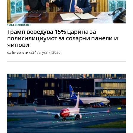
АКТУЕЛНО
СВЕТ
Трамп воведува 15% царина за
полисилициумот за соларни панели и
чипови
од
Енергетика24
август 7, 2026