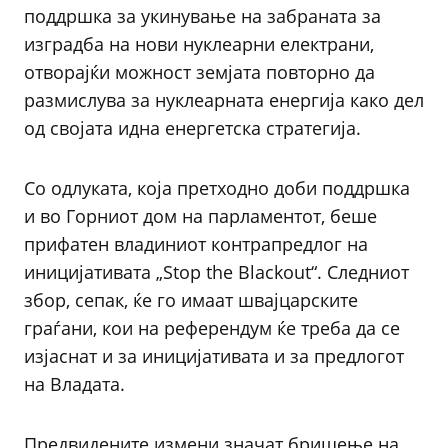
поддршка за укинување на забраната за
изградба на нови нуклеарни електрани,
отворајќи можност земјата повторно да
размислува за нуклеарната енергија како дел
од својата идна енергетска стратегија.
Со одлуката, која претходно доби поддршка
и во Горниот дом на парламентот, беше
прифатен владиниот контрапредлог на
иницијативата „Stop the Blackout“. Следниот
збор, сепак, ќе го имаат швајцарските
граѓани, кои на референдум ќе треба да се
изјаснат и за иницијативата и за предлогот
на Владата.
Предвидените измени значат бришење на