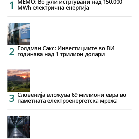
МЕМО: Во јули истргувани над 150.000
MWh електрична енергија
Голдман Сакс: Инвестициите во ВИ
годинава над 1 трилион долари
Словенија вложува 69 милиони евра во
паметната електроенергетска мрежа