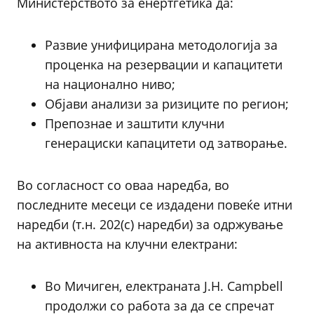
Министерството за енертгетика да:
Развие унифицирана методологија за
проценка на резервации и капацитети
на национално ниво;
Објави анализи за ризиците по регион;
Препознае и заштити клучни
генерациски капацитети од затворање.
Во согласност со оваа наредба, во
последните месеци се издадени повеќе итни
наредби (т.н. 202(c) наредби) за одржување
на активноста на клучни електрани:
Во Мичиген, електраната J.H. Campbell
продолжи со работа за да се спречат