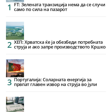
FT: Зелената транзиција нема да се случи
само по сила на пазарот
ХЕП: Хрватска ќе ја обезбеди потребната
струја и ако запре производството Кршко
Португалија: Соларната енергија за
првпат главен извор на струја во јули