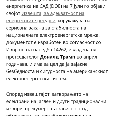
енергетика на САД (DOE) на 7 јули го објави
својот
Извештај за адекватност на
енергетските ресурси
, кој укажува на
сериозна закана за стабилноста на
националната електроенергетска мрежа.
Документот е изработен во согласност со
Извршната наредба 14262, издадена од
претседателот
Доналд Трамп
во април
годинава, и има за цел да ја зајакне
безбедноста и сигурноста на американскиот
електроенергетски систем.
Според извештајот, затворањето на
електрани на јаглен и други традиционални
извори, прекумерната зависност од
обновливи, но нестабилни извори на