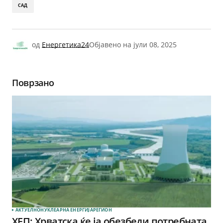
САД
од
Енергетика24
Објавено на
јули 08, 2025
Поврзано
АКТУЕЛНО
НУКЛЕАРНА ЕНЕРГИЈА
РЕГИОН
ХЕП: Хрватска ќе ја обезбеди потребната