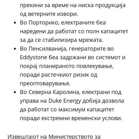
прекини за време на ниска продукција
од ветерните извори.
Во Порторико, електраните беа
наредени да работат со полн капацитет
за да се стабилизира мрежата.
Во Пенсилванија, генераторите во
Eddystone беа задржани во системот и
покрај планираното повлекување,
поради растечкиот ризик од
преоптоварување.
Во Северна Каролина, електрани под
управа на Duke Energy добија дозвола
да работат со максимум капацитет
поради екстремни временски услови.
Извештајот на Министерството за