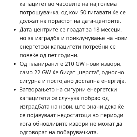
капацитет во часовите на најголема
потрошувачка, од кои 50 гигавати ќе се
должат на порастот на дата-центрите.
Дата-центрите се градат за 18 месеци,
но за изградба и приклучување на нови
енергетски капацитети потребни се
повеќе од пет години.
Од планираните 210 GW нови извори,
само 22 GW ќе бидат „цврста“, односно
сигурна и постојано достапна енергија.
Затворањето на сигурни енергетски
капацитети се случува побрзо од
изградбата на нови, што значи дека ќе
се појавуваат недостатоци во периоди
кога обновливите извори не можат да
одговорат на побарувачката.