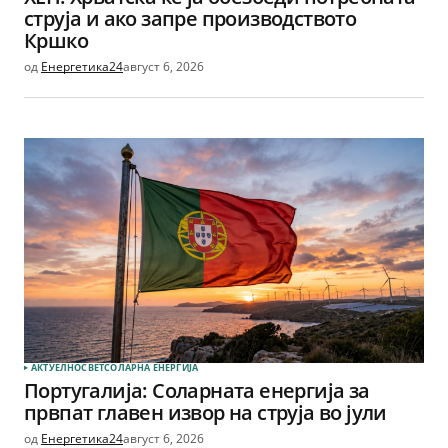
струја и ако запре производството
Кршко
од
Енергетика24
август 6, 2026
АКТУЕЛНО
СВЕТ
СОЛАРНА EНЕРГИЈА
Португалија: Соларната енергија за
првпат главен извор на струја во јули
од
Енергетика24
август 6, 2026