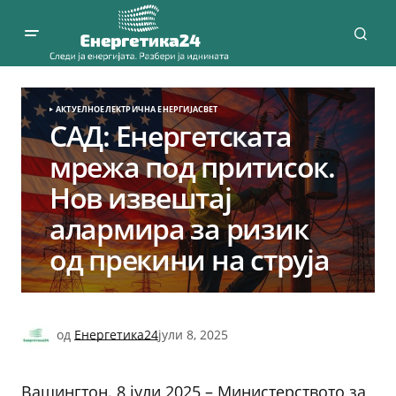
АКТУЕЛНО
ЕЛЕКТРИЧНА ЕНЕРГИЈА
СВЕТ
САД: Енергетската
мрежа под притисок.
Нов извештај
алармира за ризик
од прекини на струја
од
Енергетика24
јули 8, 2025
Вашингтон. 8 јули 2025 – Министерството за