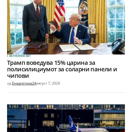
АКТУЕЛНО
СВЕТ
Трамп воведува 15% царина за
полисилициумот за соларни панели и
чипови
од
Енергетика24
август 7, 2026