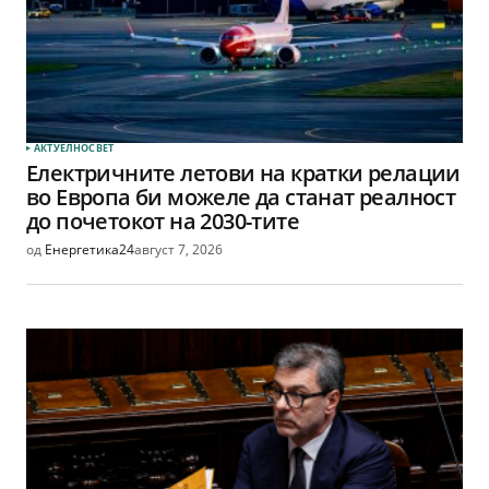
АКТУЕЛНО
СВЕТ
Електричните летови на кратки релации
во Европа би можеле да станат реалност
до почетокот на 2030-тите
од
Енергетика24
август 7, 2026