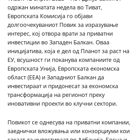
одржан минатата недела во Тиват,
Европската Комисија го објави
долгоочекуваниот Повик за изразување
интерес, кој отвора врати за приватни
инвестиции во Западен Балкан. Оваа
иницијатива, која е дел од Планот за раст на
ЕУ, всушност ги поканува компаниите од
Европската Унија, Европската економска
област (ЕЕА) и Западниот Балкан да
инвестираат и придонесат за економска
трансформација на регионот преку
иновативни проекти во клучни сектори.
Повикот се однесува на приватни компании,
заеднички вложувања или конзорциуми кои
сакаат да инвестираат во Албанија, Босна и