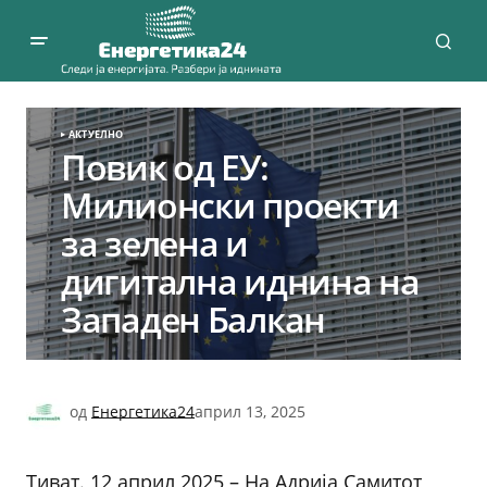
АКТУЕЛНО
Повик од ЕУ:
Милионски проекти
за зелена и
дигитална иднина на
Западен Балкан
од
Енергетика24
април 13, 2025
Тиват. 12 април 2025 – На Адрија Самитот