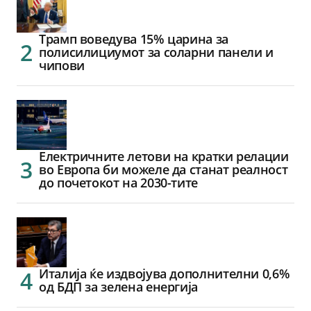
Трамп воведува 15% царина за
полисилициумот за соларни панели и
чипови
Електричните летови на кратки релации
во Европа би можеле да станат реалност
до почетокот на 2030-тите
Италија ќе издвојува дополнителни 0,6%
од БДП за зелена енергија