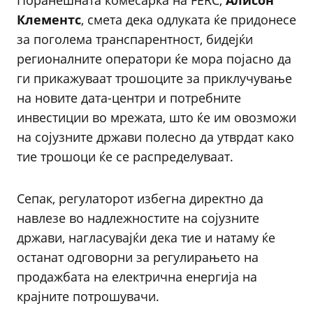
Поранешната комесарка на FERC,
Алисон
Клементс
, смета дека одлуката ќе придонесе
за поголема транспарентност, бидејќи
регионалните оператори ќе мора појасно да
ги прикажуваат трошоците за приклучување
на новите дата-центри и потребните
инвестиции во мрежата, што ќе им овозможи
на сојузните држави полесно да утврдат како
тие трошоци ќе се распределуваат.
Сепак, регулаторот избегна директно да
навлезе во надлежностите на сојузните
држави, нагласувајќи дека тие и натаму ќе
останат одговорни за регулирањето на
продажбата на електрична енергија на
крајните потрошувачи.