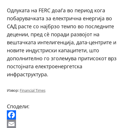
Одлуката на FERC доаѓа во период кога
побарувачката за електрична енергија во
САД расте со најбрзо темпо во последните
децении, пред сè поради развојот на
вештачката интелигенција, дата-центрите и
новите индустриски капацитети, што
дополнително го зголемува притисокот врз
постојната електроенергетска
инфраструктура.
Извор:
Financial Times
Сподели:
Facebook