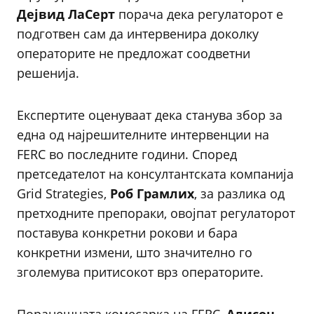
Дејвид ЛаСерт
порача дека регулаторот е
подготвен сам да интервенира доколку
операторите не предложат соодветни
решенија.
Експертите оценуваат дека станува збор за
една од најрешителните интервенции на
FERC во последните години. Според
претседателот на консултантската компанија
Grid Strategies,
Роб Грамлих
, за разлика од
претходните препораки, овојпат регулаторот
поставува конкретни рокови и бара
конкретни измени, што значително го
зголемува притисокот врз операторите.