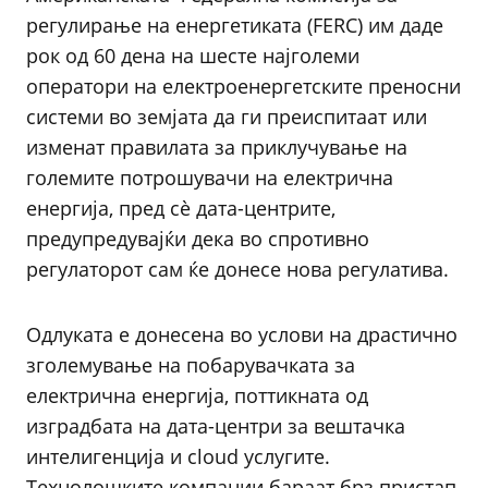
регулирање на енергетиката (FERC) им даде
рок од 60 дена на шесте најголеми
оператори на електроенергетските преносни
системи во земјата да ги преиспитаат или
изменат правилата за приклучување на
големите потрошувачи на електрична
енергија, пред сè дата-центрите,
предупредувајќи дека во спротивно
регулаторот сам ќе донесе нова регулатива.
Одлуката е донесена во услови на драстично
зголемување на побарувачката за
електрична енергија, поттикната од
изградбата на дата-центри за вештачка
интелигенција и clоud услугите.
Технолошките компании бараат брз пристап