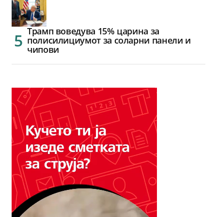
Трамп воведува 15% царина за
полисилициумот за соларни панели и
чипови