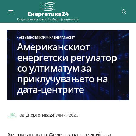
АКТУЕЛНО
ЕЛЕКТРИЧНА ЕНЕРГИЈА
СВЕТ
Американскиот
енергетски регулатор
со ултиматум за
приклучувањето на
дата-центрите
од
Енергетика24
јули 4, 2026
Американската Федерална комисија за