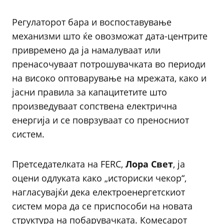
Регулаторот бара и воспоставување
механизми што ќе овозможат дата-центрите
привремено да ја намалуваат или
пренасочуваат потрошувачката во периоди
на високо оптоварување на мрежата, како и
јасни правила за капацитетите што
произведуваат сопствена електрична
енергија и се поврзуваат со преносниот
систем.
Претседателката на FERC,
Лора Свет
, ја
оцени одлуката како „историски чекор“,
нагласувајќи дека електроенергетскиот
систем мора да се приспособи на новата
структура на побарувачката. Комесарот