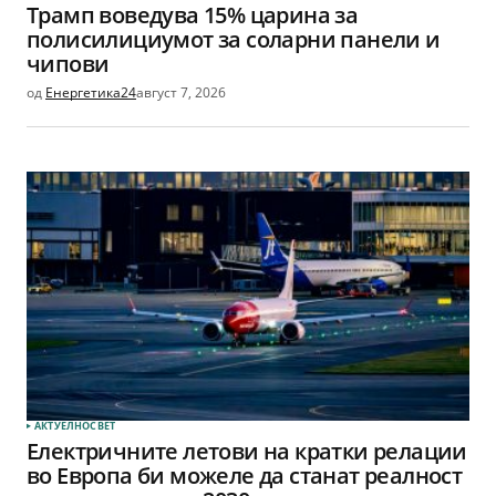
Трамп воведува 15% царина за
полисилициумот за соларни панели и
чипови
од
Енергетика24
август 7, 2026
АКТУЕЛНО
СВЕТ
Електричните летови на кратки релации
во Европа би можеле да станат реалност