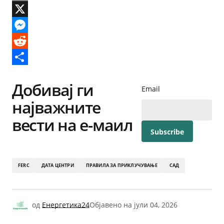
Email
X
Messenger
Reddit
Share
Добивај ги
Email
најважните
вести на е-маил
FERC
ДАТА ЦЕНТРИ
ПРАВИЛА ЗА ПРИКЛУЧУВАЊЕ
САД
од
Енергетика24
Објавено на
јули 04, 2026