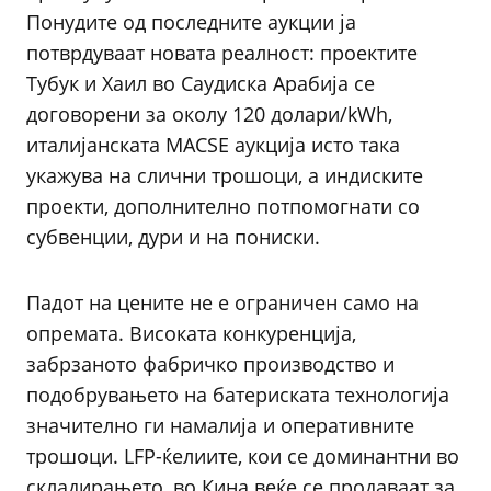
Понудите од последните аукции ја
потврдуваат новата реалност: проектите
Тубук и Хаил во Саудиска Арабија се
договорени за околу 120 долари/kWh,
италијанската MACSE аукција исто така
укажува на слични трошоци, а индиските
проекти, дополнително потпомогнати со
субвенции, дури и на пониски.
Падот на цените не е ограничен само на
опремата. Високата конкуренција,
забрзаното фабричко производство и
подобрувањето на батериската технологија
значително ги намалија и оперативните
трошоци. LFP-ќелиите, кои се доминантни во
складирањето, во Кина веќе се продаваат за