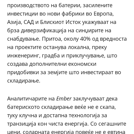
производството на батерии, засилените
инвестиции во нови фабрики во Европа,
Азија, САД и Блискиот Исток укажуваат на
брза диверзификација на синџирите на
снабдување. Притоа, околу 40% од вредноста
на проектите останува локална, преку
инженеринг, градба и приклучување, што
создава дополнителни економски
придобивки за земјите што инвестираат во
складирање.
Аналитичарите на
Ember
заклучуваат дека
батериското складирање веќе не е скапа,
туку клучна и достапна технологија за
транзиција кон чиста енергија. Со сегашните
цени, соларната енергија повеќе не е евтина