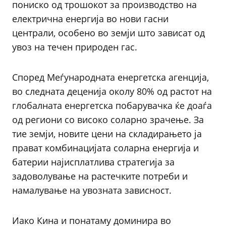
пониско од трошокот за производство на
електрична енергија во нови гасни
централи, особено во земји што зависат од
увоз на течен природен гас.
Според Меѓународната енергетска агенција,
во следната деценија околу 80% од растот на
глобалната енергетска побарувачка ќе доаѓа
од региони со високо соларно зрачење. За
тие земји, новите цени на складирањето ја
прават комбинацијата соларна енергија и
батерии најисплатлива стратегија за
задоволување на растечките потреби и
намалување на увозната зависност.
Иако Кина и понатаму доминира во