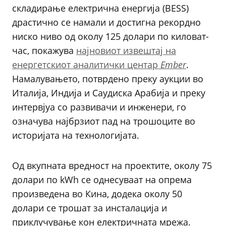
складирање електрична енергија (BESS)
драстично се намали и достигна рекордно
ниско ниво од околу 125 долари по киловат-
час, покажува
најновиот извештај на
енергетскиот аналитички центар
Ember
.
Намалувањето, потврдено преку аукции во
Италија, Индија и Саудиска Арабија и преку
интервјуа со развивачи и инженери, го
означува најбрзиот пад на трошоците во
историјата на технологијата.
Од вкупната вредност на проектите, околу 75
долари по kWh се однесуваат на опрема
произведена во Кина, додека околу 50
долари се трошат за инсталација и
приклучување кон електричната мрежа.