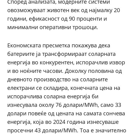
Според анализата, модерните системи
овозможуваат животен век од најмалку 20
години, ефикасност од 90 проценти и
минимални оперативни трошоци.
Економската пресметка покажува дека
батериите ја трансформираат соларната
енергија во конкурентен, испорачлив извор
и во ноќните часови. Доколку половина од
дневното производство на соларните
електрани се складира, конечната цена на
испорачлива соларна енергија би
изнесувала околу 76 долари/MWh, само 33
долари повеќе од цената на самата сончева
енергија, која во 2024 година изнесуваше
просечни 43 долари/MWh. Тоа е значително