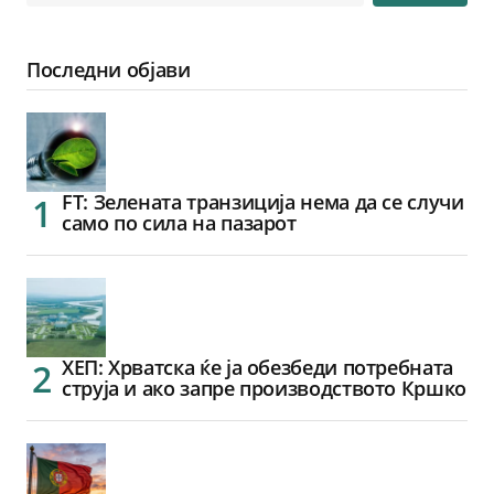
Последни објави
FT: Зелената транзиција нема да се случи
само по сила на пазарот
ХЕП: Хрватска ќе ја обезбеди потребната
струја и ако запре производството Кршко