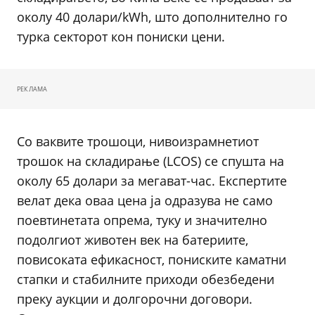
околу 40 долари/kWh, што дополнително го
турка секторот кон пониски цени.
РЕКЛАМА
Со ваквите трошоци, нивоизрамнетиот
трошок на складирање (LCOS) се спушта на
околу 65 долари за мегават-час. Експертите
велат дека оваа цена ја одразува не само
поевтинетата опрема, туку и значително
подолгиот животен век на батериите,
повисоката ефикасност, пониските каматни
стапки и стабилните приходи обезбедени
преку аукции и долгорочни договори.