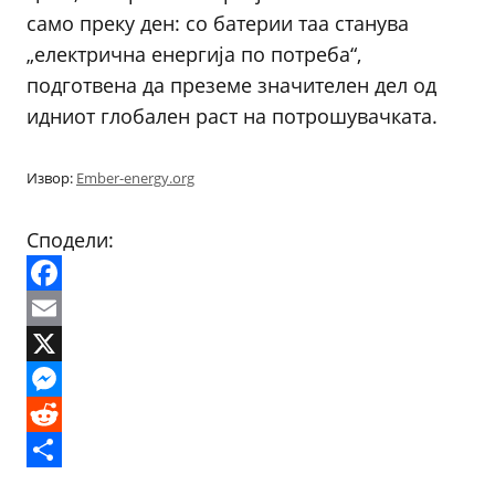
само преку ден: со батерии таа станува
„електрична енергија по потреба“,
подготвена да преземе значителен дел од
идниот глобален раст на потрошувачката.
Извор:
Ember-energy.org
Сподели:
Facebook
Email
X
Messenger
Reddit
Share