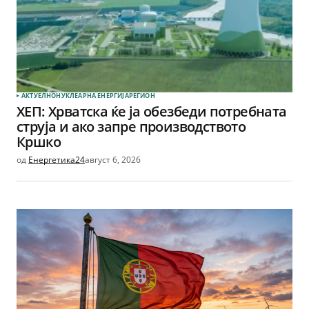
АКТУЕЛНО
НУКЛЕАРНА ЕНЕРГИЈА
РЕГИОН
ХЕП: Хрватска ќе ја обезбеди потребната
струја и ако запре производството
Кршко
од
Енергетика24
август 6, 2026