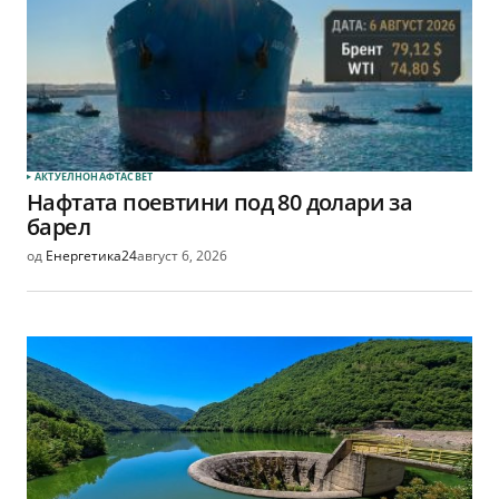
АКТУЕЛНО
НАФТА
СВЕТ
Нафтата поевтини под 80 долари за
барел
од
Енергетика24
август 6, 2026