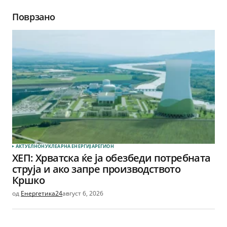
Поврзано
АКТУЕЛНО
НУКЛЕАРНА ЕНЕРГИЈА
РЕГИОН
ХЕП: Хрватска ќе ја обезбеди потребната
струја и ако запре производството
Кршко
од
Енергетика24
август 6, 2026