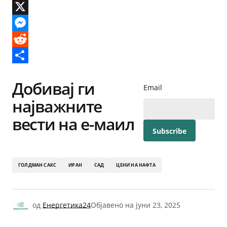
Email
X
Messenger
Reddit
Share
Добивај ги
Email
најважните
вести на е-маил
ГОЛДМАН САКС
ИРАН
САД
ЦЕНИ НА НАФТА
од
Енергетика24
Објавено на
јуни 23, 2025