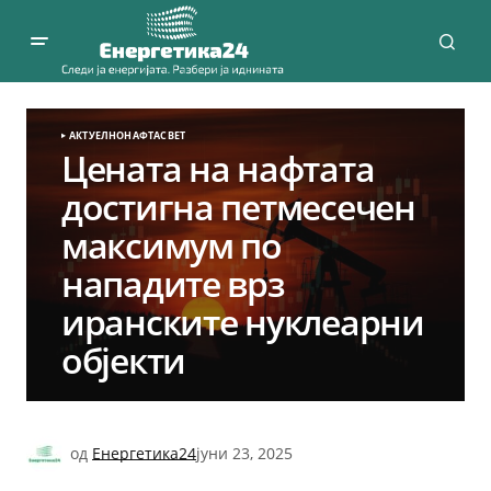
АКТУЕЛНО
НАФТА
СВЕТ
Цената на нафтата
достигна петмесечен
максимум по
нападите врз
иранските нуклеарни
објекти
од
Енергетика24
јуни 23, 2025