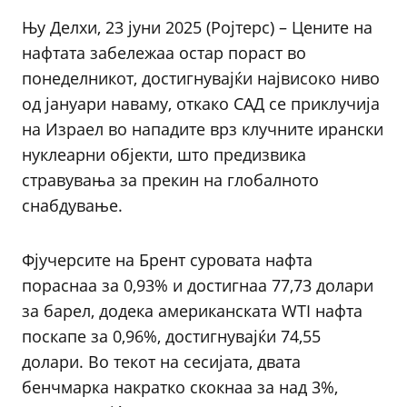
Њу Делхи, 23 јуни 2025 (Ројтерс) – Цените на
нафтата забележаа остар пораст во
понеделникот, достигнувајќи највисоко ниво
од јануари наваму, откако САД се приклучија
на Израел во нападите врз клучните ирански
нуклеарни објекти, што предизвика
стравувања за прекин на глобалното
снабдување.
Фјучерсите на Брент суровата нафта
пораснаа за 0,93% и достигнаа 77,73 долари
за барел, додека американската WTI нафта
поскапе за 0,96%, достигнувајќи 74,55
долари. Во текот на сесијата, двата
бенчмарка накратко скокнаа за над 3%,