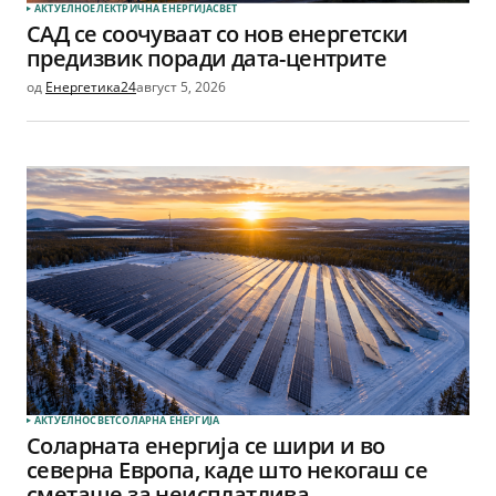
АКТУЕЛНО
ЕЛЕКТРИЧНА ЕНЕРГИЈА
СВЕТ
САД се соочуваат со нов енергетски
предизвик поради дата-центрите
од
Енергетика24
август 5, 2026
АКТУЕЛНО
СВЕТ
СОЛАРНА EНЕРГИЈА
Соларната енергија се шири и во
северна Европа, каде што некогаш се
сметаше за неисплатлива