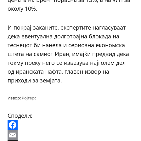
околу 10%.
И покрај заканите, експертите нагласуваат
дека евентуална долготрајна блокада на
теснецот би нанела и сериозна економска
штета на самиот Иран, имајќи предвид дека
токму преку него се извезува најголем дел
од иранската нафта, главен извор на
приходи за земјата.
Извор:
Ројтерс
Сподели:
Facebook