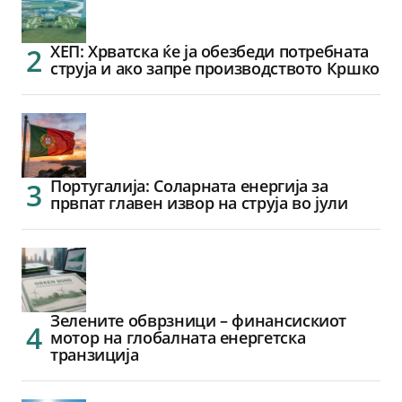
ХЕП: Хрватска ќе ја обезбеди потребната
струја и ако запре производството Кршко
Португалија: Соларната енергија за
првпат главен извор на струја во јули
Зелените обврзници – финансискиот
мотор на глобалната енергетска
транзиција