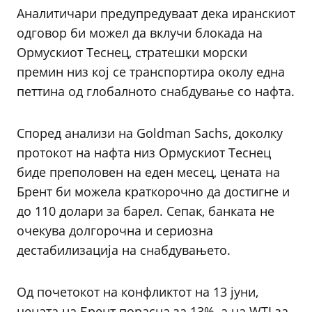
Аналитичари предупредуваат дека иранскиот
одговор би можел да вклучи блокада на
Ормускиот Теснец, стратешки морски
премин низ кој се транспортира околу една
петтина од глобалното снабдување со нафта.
Според анализи на Goldman Sachs, доколку
протокот на нафта низ Ормускиот Теснец
биде преполовен на еден месец, цената на
Брент би можела краткорочно да достигне и
до 110 долари за барел. Сепак, банката не
очекува долгорочна и сериозна
дестабилизација на снабдувањето.
Од почетокот на конфликтот на 13 јуни,
цената на Брент порасна за 13%, а на WTI за