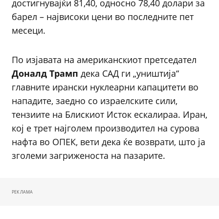
достигнувајќи 81,40, односно 78,40 долари за
барел – највисоки цени во последните пет
месеци.
По изјавата на американскиот претседател
Доналд Трамп
дека САД ги „уништија“
главните ирански нуклеарни капацитети во
нападите, заедно со израелските сили,
тензиите на Блискиот Исток ескалираа. Иран,
кој е трет најголем производител на сурова
нафта во ОПЕК, вети дека ќе возврати, што ја
зголеми загриженоста на пазарите.
РЕКЛАМА