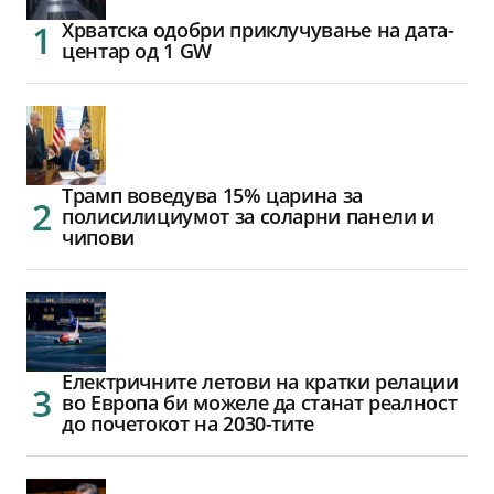
Хрватска одобри приклучување на дата-
центар од 1 GW
Трамп воведува 15% царина за
полисилициумот за соларни панели и
чипови
Електричните летови на кратки релации
во Европа би можеле да станат реалност
до почетокот на 2030-тите