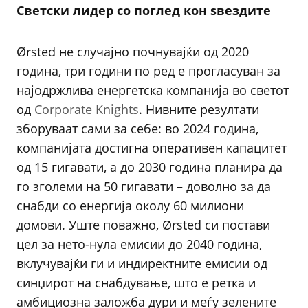
Светски лидер со поглед кон ѕвездите
Ørsted не случајно почнувајќи од 2020
година, три години по ред е прогласуван за
најодржлива енергетска компанија во светот
од
Corporate Knights
. Нивните резултати
зборуваат сами за себе: во 2024 година,
компанијата достигна оперативен капацитет
од 15 гигавати, а до 2030 година планира да
го зголеми на 50 гигавати – доволно за да
снабди со енергија околу 60 милиони
домови. Уште поважно, Ørsted си постави
цел за нето-нула емисии до 2040 година,
вклучувајќи ги и индиректните емисии од
синџирот на снабдување, што е ретка и
амбициозна заложба дури и меѓу зелените