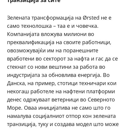
транзиција за сите
Зелената трансформација на Ørsted не е
само технолошка – таа е и човечка.
Компанијата вложува милиони во
преквалификација на своите работници,
овозможувајќи им на поранешните
вработени во секторот за нафта и гас да се
стекнат со нови вештини за работа во
индустријата за обновлива енергија. Во
Данска, на пример, стотици техничари кои
некогаш работеле на нафтени платформи
денес одржуваат ветерници во Северното
Море. Оваа иницијатива не само што го
намалува социјалниот отпор кон зелената
транзиција, туку и создава модел што може