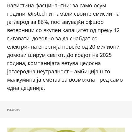
навистина фасцинантни: за само осум
години, Ørsted ги намали своите емисии на
јаглерод за 86%, поставувајќи офшор
ветерници со вкупен капацитет од преку 12
гигавати, доволно за да снабдат со
електрична енергија повеќе од 20 милиони
домови ширум светот. До крајот на 2025
година, компанијата ветува целосна
јаглеродна неутралност – амбиција што
малкумина ја сметаа за возможна пред само
една деценија.
РЕКЛАМА