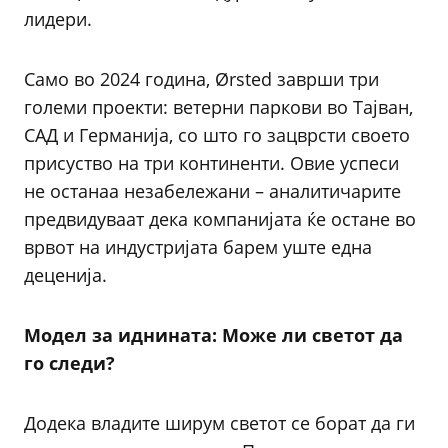
лидери.
Само во 2024 година, Ørsted заврши три
големи проекти: ветерни паркови во Тајван,
САД и Германија, со што го зацврсти своето
присуство на три континенти. Овие успеси
не останаа незабележани – аналитичарите
предвидуваат дека компанијата ќе остане во
врвот на индустријата барем уште една
деценија.
Модел за иднината: Може ли светот да
го следи?
Додека владите ширум светот се борат да ги