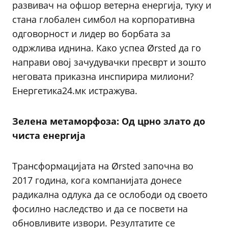
развивач на офшор ветерна енергија, туку и
стана глобален симбол на корпоративна
одговорност и лидер во борбата за
одржлива иднина. Како успеа Ørsted да го
направи овој зачудувачки пресврт и зошто
неговата приказна инспирира милиони?
Енергетика24.мк истражува.
Зелена метаморфоза: Од црно злато до
чиста енергија
Трансформацијата на Ørsted започна во
2017 година, кога компанијата донесе
радикална одлука да се ослободи од своето
фосилно наследство и да се посвети на
обновливите извори. Резултатите се