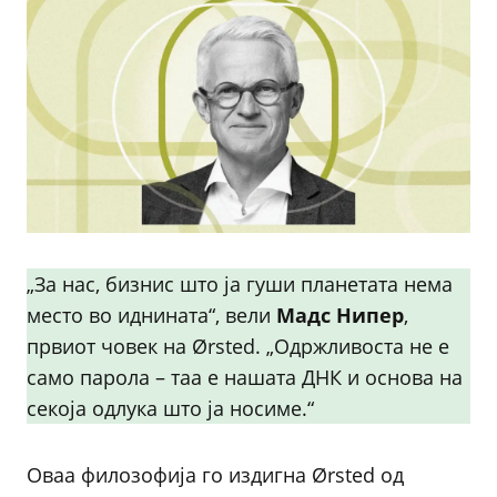
„За нас, бизнис што ја гуши планетата нема
место во иднината“, вели
Мадс Нипер
,
првиот човек на Ørsted. „Одржливоста не е
само парола – таа е нашата ДНК и основа на
секоја одлука што ја носиме.“
Оваа филозофија го издигна Ørsted од