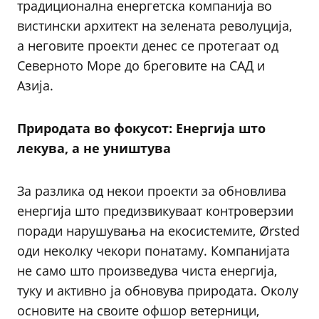
традиционална енергетска компанија во
вистински архитект на зелената револуција,
а неговите проекти денес се протегаат од
Северното Море до бреговите на САД и
Азија.
Природата во фокусот: Енергија што
лекува, а не уништува
За разлика од некои проекти за обновлива
енергија што предизвикуваат контроверзии
поради нарушувања на екосистемите, Ørsted
оди неколку чекори понатаму. Компанијата
не само што произведува чиста енергија,
туку и активно ја обновува природата. Околу
основите на своите офшор ветерници,