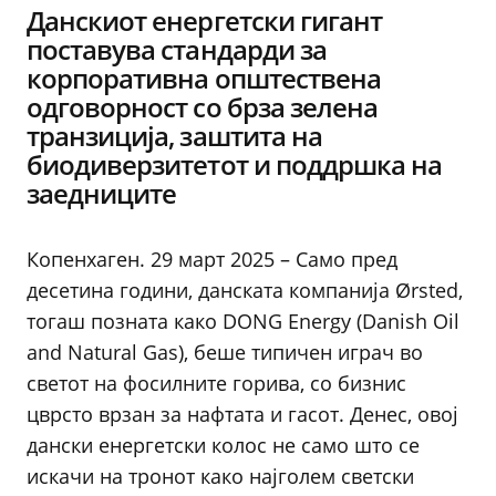
Данскиот енергетски гигант
поставува стандарди за
корпоративна општествена
одговорност со брза зелена
транзиција, заштита на
биодиверзитетот и поддршка на
заедниците
Копенхаген. 29 март 2025 – Само пред
десетина години, данската компанија Ørsted,
тогаш позната како DONG Energy (Danish Oil
and Natural Gas), беше типичен играч во
светот на фосилните горива, со бизнис
цврсто врзан за нафтата и гасот. Денес, овој
дански енергетски колос не само што се
искачи на тронот како најголем светски