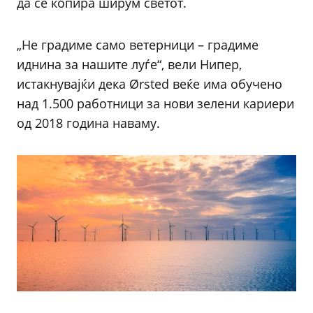
да се копира ширум светот.
„Не градиме само ветерници – градиме
иднина за нашите луѓе“, вели Нипер,
истакнувајќи дека Ørsted веќе има обучено
над 1.500 работници за нови зелени кариери
од 2018 година наваму.