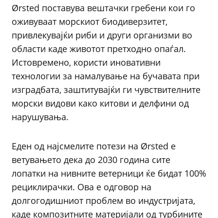
Ørsted поставува вештачки гребени кои го
оживуваат морскиот биодиверзитет,
привлекувајќи риби и други организми во
области каде животот претходно опаѓал.
Истовремено, користи иновативни
технологии за намалување на бучавата при
изградбата, заштитувајќи ги чувствителните
морски видови како китови и делфини од
нарушувања.
Еден од најсмелите потези на Ørsted е
ветувањето дека до 2030 година сите
лопатки на нивните ветерници ќе бидат 100%
рециклирачки. Ова е одговор на
долгогодишниот проблем во индустријата,
каде композитните материјали од турбините