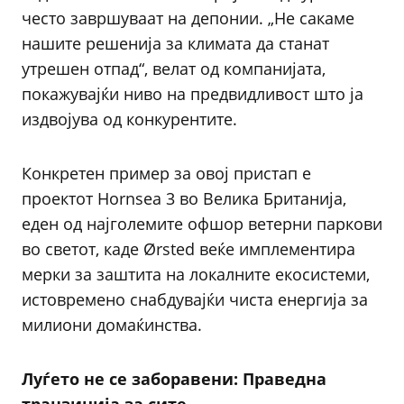
често завршуваат на депонии. „Не сакаме
нашите решенија за климата да станат
утрешен отпад“, велат од компанијата,
покажувајќи ниво на предвидливост што ја
издвојува од конкурентите.
Конкретен пример за овој пристап е
проектот Hornsea 3 во Велика Британија,
еден од најголемите офшор ветерни паркови
во светот, каде Ørsted веќе имплементира
мерки за заштита на локалните екосистеми,
истовремено снабдувајќи чиста енергија за
милиони домаќинства.
Луѓето не се заборавени: Праведна