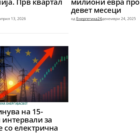
ија. Прв квартал
милиони евра про
девет месеци
април 13, 2026
од
Енергетика24
декември 24, 2025
ЧНА ЕНЕРГИЈА
СВЕТ
нува на 15-
 интервали за
е со електрична
а