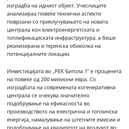
изградба на идниот објект. Учесниците
анализираа повеќе технички аспекти
поврзани со приклучувањето на новата
централа кон електроенергетската и
топлификациската инфраструктура, а беше
реализирана и теренска обиколка на
потенцијалните локации.
Инвестицијата во „РЕК Битола 1“ е проценета
на повеќе од 200 милиони евра. Со
изградбата на современата когенеративна
централа се очекува значително
подобрување на ефикасноста во
производството на електрична и топлинска
енергија, намалување на штетните емисии и
подобрување на квалитетот на воздухот во