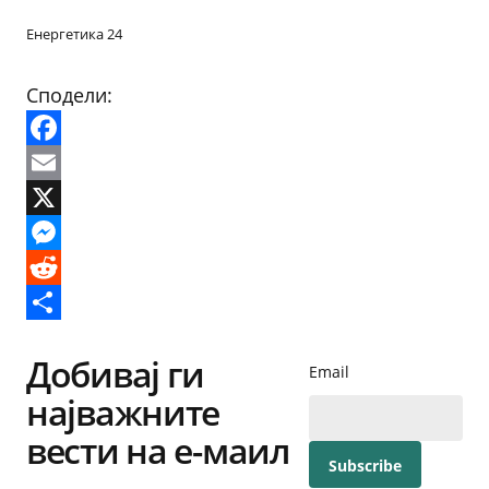
Енергетика 24
Сподели:
Facebook
Email
X
Messenger
Reddit
Share
Добивај ги
Email
најважните
вести на е-маил