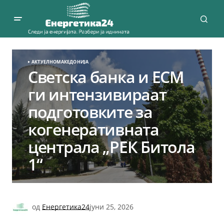
АКТУЕЛНО
МАКЕДОНИЈА
Светска банка и ЕСМ
ги интензивираат
подготовките за
когенеративната
централа „РЕК Битола
1“
од
Енергетика24
јуни 25, 2026