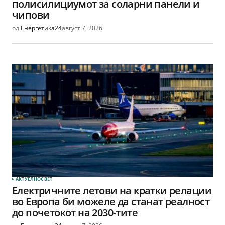
полисилициумот за соларни панели и
чипови
од
Енергетика24
август 7, 2026
АКТУЕЛНО
СВЕТ
Електричните летови на кратки релации
во Европа би можеле да станат реалност
до почетокот на 2030-тите