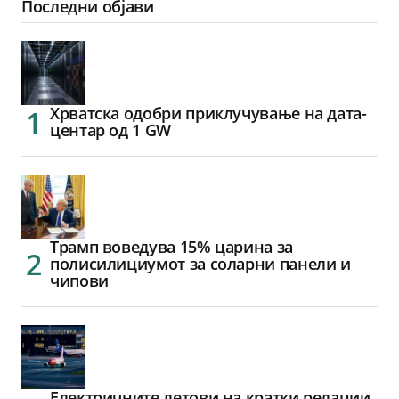
Последни објави
Хрватска одобри приклучување на дата-
центар од 1 GW
Трамп воведува 15% царина за
полисилициумот за соларни панели и
чипови
Електричните летови на кратки релации