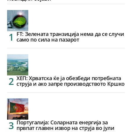
FT: Зелената транзиција нема да се случи
само по сила на пазарот
ХЕП: Хрватска ќе ја обезбеди потребната
струја и ако запре производството Кршко
Португалија: Соларната енергија за
првпат главен извор на струја во јули