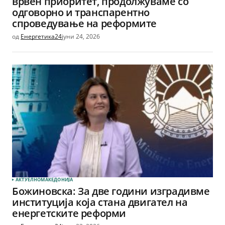
врвен приоритет, продолжуваме со
одговорно и транспарентно
спроведување на реформите
од
Енергетика24
јуни 24, 2026
АКТУЕЛНО
МАКЕДОНИЈА
Божиновска: За две години изградивме
институција која стана двигател на
енергетските реформи