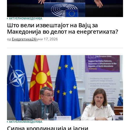
АКТУЕЛНО
МАКЕДОНИЈА
Што вели извештајот на Вајц за
Македонија во делот на енергетиката?
од
Енергетика24
јуни 17, 2026
АКТУЕЛНО
МАКЕДОНИЈА
Силна координација и јасни