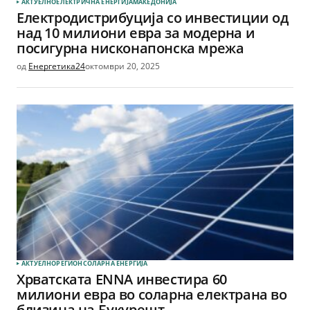
АКТУЕЛНО
ЕЛЕКТРИЧНА ЕНЕРГИЈА
МАКЕДОНИЈА
Електродистрибуција со инвестиции од
над 10 милиони евра за модерна и
посигурна нисконапонска мрежа
од
Енергетика24
октомври 20, 2025
АКТУЕЛНО
РЕГИОН
СОЛАРНА EНЕРГИЈА
Хрватската ENNA инвестира 60
милиони евра во соларна електрана во
близина на Букурешт