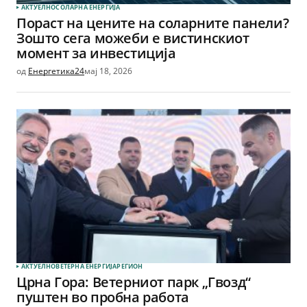
АКТУЕЛНО
СОЛАРНА EНЕРГИЈА
Пораст на цените на соларните панели?
Зошто сега можеби е вистинскиот
момент за инвестиција
од
Енергетика24
мај 18, 2026
АКТУЕЛНО
ВЕТЕРНА EНЕРГИЈА
РЕГИОН
Црна Гора: Ветерниот парк „Гвозд“
пуштен во пробна работа